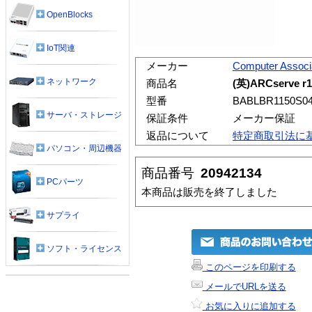
OpenBlocks
IoT関連
メーカー
Computer Associ
ネットワーク
商品名
(英)ARCserve r1
型番
BABLBR1150S0
サーバ・ストレージ
保証条件
メーカー保証
返品について
特定商取引法に
パソコン・周辺機器
商品番号
20942134
PCパーツ
本商品は販売を終了しました
サプライ
ソフト・ライセンス
このページを印刷する
メールでURLを送る
お気に入りに追加する