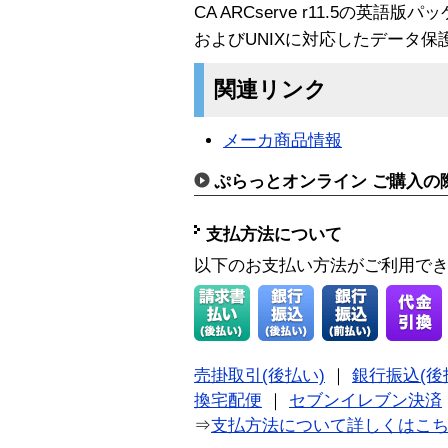
CA ARCserve r11.5の英語版
およびUNIXに対応したデータ
関連リンク
メーカ商品情報
ぷらっとオンライン ご購入の
支払方法について
以下のお支払い方法がご利用で
売掛取引(後払い)
｜
銀行振込(後
換宅配便
｜
セブンイレブン決済
⇒
支払方法について詳しくはこ