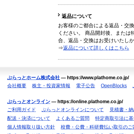
返品について
お客様のご都合による返品・交
ください。 商品開封後、または
合、返品・交換はお受けいたし
⇒
返品について詳しくはこちら
ぷらっとホーム株式会社
—
https://www.plathome.co.jp/
会社概要
株主・投資家情報
電子公告
OpenBlocks
ぷらっとオンライン
—
https://online.plathome.co.jp/
ご利用ガイド
ぷらっとオンラインについて
見積書・納
配送・決済について
よくあるご質問
特定商取引法に基
個人情報取り扱い方針
校費・公費・科研費払い取引のご