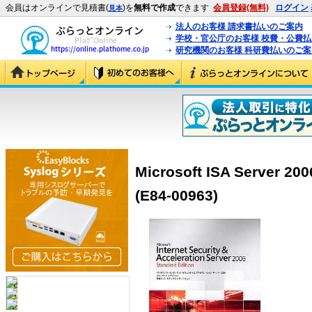
会員はオンラインで見積書(
)を
無料で作成
できます
会員登録(無料)
ログイン
見本
法人のお客様 請求書払いのご案内
学校・官公庁のお客様 校費・公費
研究機関のお客様 科研費払いのご案
Microsoft ISA Server 
(E84-00963)