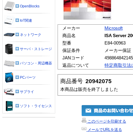
OpenBlocks
IoT関連
メーカー
Microsoft
ネットワーク
商品名
ISA Server 
型番
E84-00963
サーバ・ストレージ
保証条件
メーカー保証
JANコード
498864842145
パソコン・周辺機器
返品について
特定商取引法
PCパーツ
商品番号
20942075
本商品は販売を終了しました
サプライ
ソフト・ライセンス
このページを印刷する
メールでURLを送る