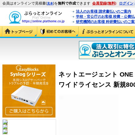
会員はオンラインで見積書(
)を
無料で作成
できます
会員登録(無料)
ログイン
見本
法人のお客様 請求書払いのご案内
学校・官公庁のお客様 校費・公費
研究機関のお客様 科研費払いのご案
ネットエージェント ONE P
ワイドライセンス 新規800デ