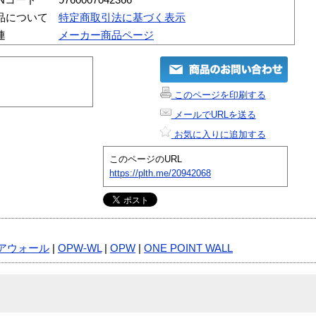
品について
特定商取引法に基づく表示
連
メーカー商品ページ
このページを印刷する
メールでURLを送る
お気に入りに追加する
このページのURL
https://plth.me/20942068
アウォール
|
OPW-WL
|
OPW
|
ONE POINT WALL