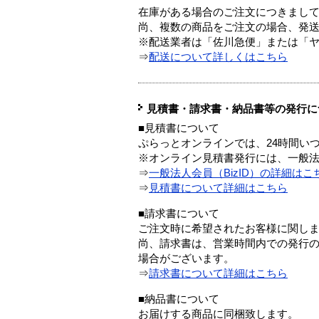
在庫がある場合のご注文につきまし
尚、複数の商品をご注文の場合、発
※配送業者は「佐川急便」または「
⇒
配送について詳しくはこちら
見積書・請求書・納品書等の発行に
■見積書について
ぷらっとオンラインでは、24時間い
※オンライン見積書発行には、一般法人
⇒
一般法人会員（BizID）の詳細はこ
⇒
見積書について詳細はこちら
■請求書について
ご注文時に希望されたお客様に関し
尚、請求書は、営業時間内での発行
場合がございます。
⇒
請求書について詳細はこちら
■納品書について
お届けする商品に同梱致します。