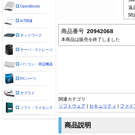
OpenBlocks
返
関
IoT関連
商品番号
20942068
ネットワーク
本商品は販売を終了しました
サーバ・ストレージ
パソコン・周辺機器
PCパーツ
サプライ
関連カテゴリ
ソフトウェア
|
セキュリティ
|
ファイ
ソフト・ライセンス
商品説明