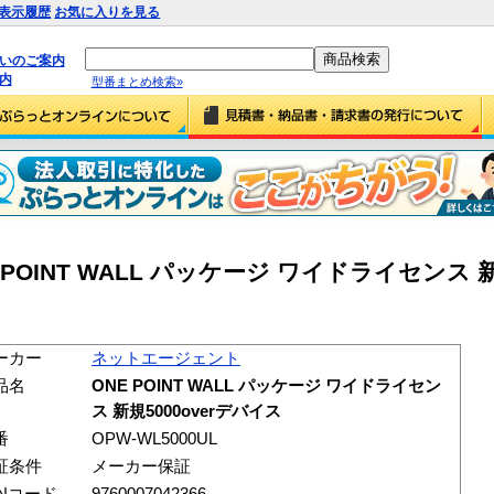
表示履歴
お気に入りを見る
払いのご案内
内
型番まとめ検索»
OINT WALL パッケージ ワイドライセンス 新規
ーカー
ネットエージェント
品名
ONE POINT WALL パッケージ ワイドライセン
ス 新規5000overデバイス
番
OPW-WL5000UL
証条件
メーカー保証
ANコード
9760007042366