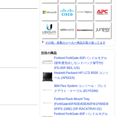
その他、多数のメーカー商品を取り扱ってます
注目の商品
Fortinet FortiGate-60Fバンドルモデル
(初年度先出しセンドバック保守付)
(FG-60F-BDL-US)
Hewlett-Packard HP LCD 8500 コンソ
ール (AF642A)
IBM Flex System コンソール・ブレイ
クアウト・ケーブル (81Y5286)
Fortinet Rack Mount Tray
(FortiGate40F/50E/60E/60F/61F/80E/8
0F/FS-108E) (SP-RACKTRAY-02)
Fortinet FortiGate-80F バンドルモデル