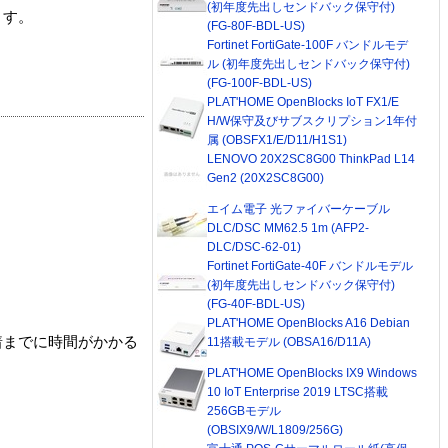
(初年度先出しセンドバック保守付)
ます。
(FG-80F-BDL-US)
Fortinet FortiGate-100F バンドルモデ
ル (初年度先出しセンドバック保守付)
(FG-100F-BDL-US)
PLAT'HOME OpenBlocks IoT FX1/E
H/W保守及びサブスクリプション1年付
属 (OBSFX1/E/D11/H1S1)
LENOVO 20X2SC8G00 ThinkPad L14
Gen2 (20X2SC8G00)
エイム電子 光ファイバーケーブル
DLC/DSC MM62.5 1m (AFP2-
DLC/DSC-62-01)
Fortinet FortiGate-40F バンドルモデル
(初年度先出しセンドバック保守付)
(FG-40F-BDL-US)
PLAT'HOME OpenBlocks A16 Debian
着までに時間がかかる
11搭載モデル (OBSA16/D11A)
PLAT'HOME OpenBlocks IX9 Windows
10 IoT Enterprise 2019 LTSC搭載
256GBモデル
(OBSIX9/W/L1809/256G)