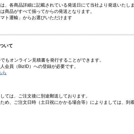
ては、各商品詳細に記載されている発送日にて当社より発送いたし
送は商品がすべて揃ってからの発送となります。
ヤマト運輸」からお選びいただけます
ついて
つでもオンライン見積書を発行することができます。
会員（BizID）への登録が必要です。
ちら
ましては、ご注文後に別途郵送しております。
のため、ご注文日時（土日祝にかかる場合等）によりましては、到