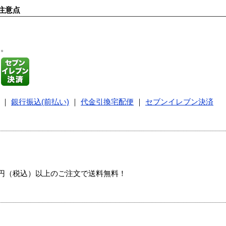
注意点
す。
｜
銀行振込(前払い)
｜
代金引換宅配便
｜
セブンイレブン決済
00円（税込）以上のご注文で送料無料！