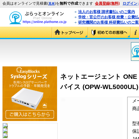
会員はオンラインで見積書(
)を
無料で作成
できます
会員登録(無料)
ログイン
見本
法人のお客様 請求書払いのご案内
学校・官公庁のお客様 校費・公費
研究機関のお客様 科研費払いのご案
ネットエージェント ONE P
バイス (OPW-WL5000UL)
メ
商
型
保
J