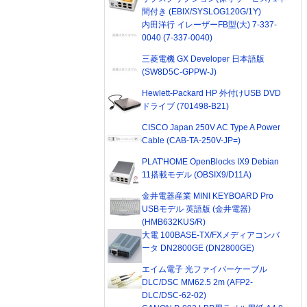
間付き (EBIX/SYSLOG120G/1Y)
内田洋行 イレーザーFB型(大) 7-337-
0040 (7-337-0040)
三菱電機 GX Developer 日本語版
(SW8D5C-GPPW-J)
Hewlett-Packard HP 外付けUSB DVD
ドライブ (701498-B21)
CISCO Japan 250V AC Type A Power
Cable (CAB-TA-250V-JP=)
PLAT'HOME OpenBlocks IX9 Debian
11搭載モデル (OBSIX9/D11A)
金井電器産業 MINI KEYBOARD Pro
USBモデル 英語版 (金井電器)
(HMB632KUS/R)
大電 100BASE-TX/FXメディアコンバ
ータ DN2800GE (DN2800GE)
エイム電子 光ファイバーケーブル
DLC/DSC MM62.5 2m (AFP2-
DLC/DSC-62-02)