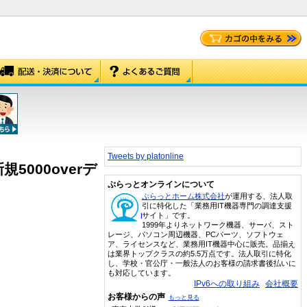
Tweets by platonline
5000overデ
ぷらっとオンラインについて
ぷらっとホーム株式会社
が運用する、法人取
引に特化した「業務用IT機器専門の調達支援
サイト」です。
1999年よりネットワーク機器、サーバ、スト
レージ、パソコン周辺機器、PCパーツ、ソフトウェ
ア、ライセンスなど、業務用IT機器中心に販売。品揃え
は業界トップクラスの約5.5万点です。法人取引に特化
し、学校・官公庁・一般法人のお客様の請求書後払いに
も対応しています。
IPv6への取り組み
会社概要
お客様からの声
もっと見る