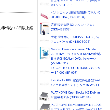
富士通 POS-Cサーマルロール紙(高保
存) (0722410-P)
パナソニック 感熱記録紙B4(6本入り)
UG-0001B4 (UG-0001B4)
応研 販売大臣 NX スタンドアロン
の事情なく8日以上経
(OKN-423533)
大電 環境対応 1000BASE-T/X メディ
アコンバータ (DN1800SG2E)
Microsoft Windows Server Standard
2019 16コアライセンス 64bitWin対応
日本語版 5CAL付 DVDパッケージ
(P73-07691)
IDEC AUTO-ID SOLUTIONS バッテリ
ー BP-007 (BP-007)
TP-Link AX1800 壁面埋め込み型 Wi-Fi
6アクセスポイント (EAP615-WALL)
PLAT'HOME OpenBlocks IX9 Debian
10搭載モデル (OBSIX9/D10A)
PLAT'HOME EasyBlocks Syslog 120G
サブスクリプション(保守サービス) 1年