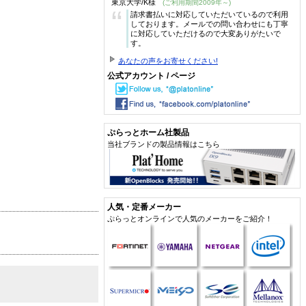
東京大学/K様
(ご利用期間2009年～)
“
請求書払いに対応していただいているので利用
しております。メールでの問い合わせにも丁寧
に対応していただけるので大変ありがたいで
す。
あなたの声をお寄せください!
公式アカウント / ページ
ぷらっとホーム社製品
当社ブランドの製品情報はこちら
人気・定番メーカー
ぷらっとオンラインで人気のメーカーをご紹介！