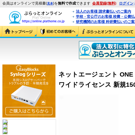
会員はオンラインで見積書(
)を
無料で作成
できます
会員登録(無料)
ログイン
見本
法人のお客様 請求書払いのご案内
学校・官公庁のお客様 校費・公費
研究機関のお客様 科研費払いのご案
ネットエージェント ONE P
ワイドライセンス 新規1500