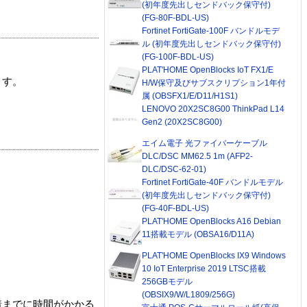
(初年度先出しセンドバック保守付)
(FG-80F-BDL-US)
Fortinet FortiGate-100F バンドルモデ
ル (初年度先出しセンドバック保守付)
(FG-100F-BDL-US)
PLAT'HOME OpenBlocks IoT FX1/E
ます。
H/W保守及びサブスクリプション1年付
属 (OBSFX1/E/D11/H1S1)
LENOVO 20X2SC8G00 ThinkPad L14
Gen2 (20X2SC8G00)
エイム電子 光ファイバーケーブル
DLC/DSC MM62.5 1m (AFP2-
DLC/DSC-62-01)
Fortinet FortiGate-40F バンドルモデル
(初年度先出しセンドバック保守付)
(FG-40F-BDL-US)
PLAT'HOME OpenBlocks A16 Debian
11搭載モデル (OBSA16/D11A)
PLAT'HOME OpenBlocks IX9 Windows
10 IoT Enterprise 2019 LTSC搭載
256GBモデル
(OBSIX9/W/L1809/256G)
着までに時間がかかる