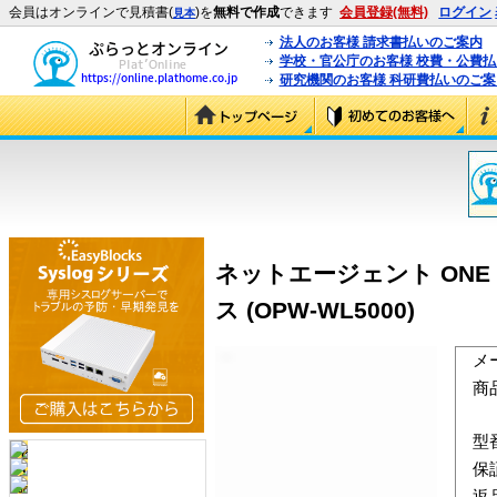
会員はオンラインで見積書(
)を
無料で作成
できます
会員登録(無料)
ログイン
見本
法人のお客様 請求書払いのご案内
学校・官公庁のお客様 校費・公費
研究機関のお客様 科研費払いのご案
ネットエージェント ONE 
ス (OPW-WL5000)
メ
商
型
保
返