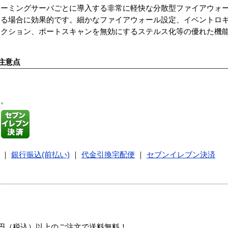
Serverは、ストリーミングサーバごとに導入する非常に軽快な分散型ファイア
する場合に効果的です。細かなファイアウォール設定、イベントロ
テクション、ポートスキャンを無効にするステルス化等の優れた機
注意点
す。
｜
銀行振込(前払い)
｜
代金引換宅配便
｜
セブンイレブン決済
00円（税込）以上のご注文で送料無料！