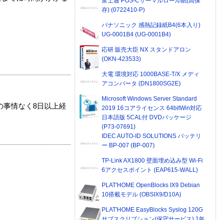
富士通 POS-Cサーマルロール紙(高保
存) (0722410-P)
パナソニック 感熱記録紙B4(6本入り)
UG-0001B4 (UG-0001B4)
応研 販売大臣 NX スタンドアロン
(OKN-423533)
大電 環境対応 1000BASE-T/X メディ
アコンバータ (DN1800SG2E)
Microsoft Windows Server Standard
の事情なく8日以上経
2019 16コアライセンス 64bitWin対応
日本語版 5CAL付 DVDパッケージ
(P73-07691)
IDEC AUTO-ID SOLUTIONS バッテリ
ー BP-007 (BP-007)
TP-Link AX1800 壁面埋め込み型 Wi-Fi
6アクセスポイント (EAP615-WALL)
PLAT'HOME OpenBlocks IX9 Debian
10搭載モデル (OBSIX9/D10A)
PLAT'HOME EasyBlocks Syslog 120G
サブスクリプション(保守サービス) 1年