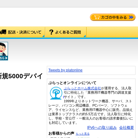
Tweets by platonline
新規5000デバイ
ぷらっとオンラインについて
ぷらっとホーム株式会社
が運用する、法人取
引に特化した「業務用IT機器専門の調達支援
サイト」です。
1999年よりネットワーク機器、サーバ、スト
レージ、パソコン周辺機器、PCパーツ、ソフトウェ
ア、ライセンスなど、業務用IT機器中心に販売。品揃え
は業界トップクラスの約5.5万点です。法人取引に特化
し、学校・官公庁・一般法人のお客様の請求書後払いに
も対応しています。
IPv6への取り組み
会社概要
お客様からの声
もっと見る