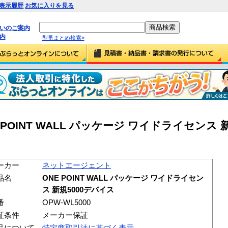
表示履歴
お気に入りを見る
払いのご案内
内
型番まとめ検索»
POINT WALL パッケージ ワイドライセンス 
ーカー
ネットエージェント
品名
ONE POINT WALL パッケージ ワイドライセン
ス 新規5000デバイス
番
OPW-WL5000
証条件
メーカー保証
品について
特定商取引法に基づく表示