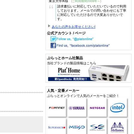
東京大学/K様
(ご利用期間2009年～)
“
請求書払いに対応していただいているので利用
しております。メールでの問い合わせにも丁寧
に対応していただけるので大変ありがたいで
す。
あなたの声をお寄せください!
公式アカウント / ページ
ぷらっとホーム社製品
当社ブランドの製品情報はこちら
人気・定番メーカー
ぷらっとオンラインで人気のメーカーをご紹介！