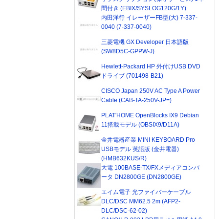
間付き (EBIX/SYSLOG120G/1Y)
内田洋行 イレーザーFB型(大) 7-337-
0040 (7-337-0040)
三菱電機 GX Developer 日本語版
(SW8D5C-GPPW-J)
Hewlett-Packard HP 外付けUSB DVD
ドライブ (701498-B21)
CISCO Japan 250V AC Type A Power
Cable (CAB-TA-250V-JP=)
PLAT'HOME OpenBlocks IX9 Debian
11搭載モデル (OBSIX9/D11A)
金井電器産業 MINI KEYBOARD Pro
USBモデル 英語版 (金井電器)
(HMB632KUS/R)
大電 100BASE-TX/FXメディアコンバ
ータ DN2800GE (DN2800GE)
エイム電子 光ファイバーケーブル
DLC/DSC MM62.5 2m (AFP2-
DLC/DSC-62-02)