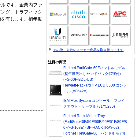
ウォールです。企業内ファ
ギング、トラフィック
能を有します。初年度
その他、多数のメーカー商品を取り扱ってます
注目の商品
Fortinet FortiGate-60Fバンドルモデル
(初年度先出しセンドバック保守付)
(FG-60F-BDL-US)
Hewlett-Packard HP LCD 8500 コンソ
ール (AF642A)
IBM Flex System コンソール・ブレイ
クアウト・ケーブル (81Y5286)
Fortinet Rack Mount Tray
(FortiGate40F/50E/60E/60F/61F/80E/8
0F/FS-108E) (SP-RACKTRAY-02)
Fortinet FortiGate-80F バンドルモデル