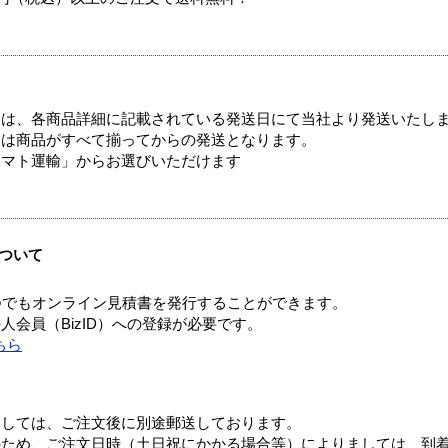
ては、各商品詳細に記載されている発送日にて当社より発送いたし
送は商品がすべて揃ってからの発送となります。
ヤマト運輸」からお選びいただけます
ついて
つでもオンライン見積書を発行することができます。
会員（BizID）への登録が必要です。
ちら
ましては、ご注文後に別途郵送しております。
のため、ご注文日時（土日祝にかかる場合等）によりましては、到