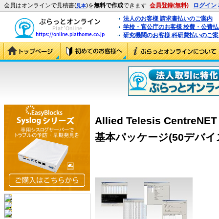
会員はオンラインで見積書(
)を
無料で作成
できます
会員登録(無料)
ログイン
見本
法人のお客様 請求書払いのご案内
学校・官公庁のお客様 校費・公費
研究機関のお客様 科研費払いのご案
Allied Telesis CentreNE
基本パッケージ(50デバイス) 