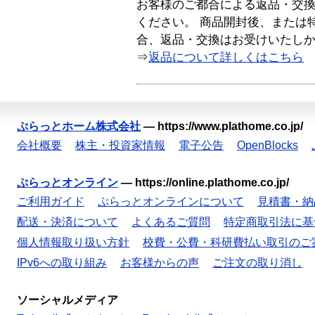
お客様のご都合による返品・交
ください。 商品開封後、または
合、返品・交換はお受けいたし
⇒
返品について詳しくはこちら
ぷらっとホーム株式会社
—
https://www.plathome.co.jp/
会社概要
株主・投資家情報
電子公告
OpenBlocks
ぷらっとオンライン
—
https://online.plathome.co.jp/
ご利用ガイド
ぷらっとオンラインについて
見積書・納
配送・決済について
よくあるご質問
特定商取引法に基
個人情報取り扱い方針
校費・公費・科研費払い取引のご
IPv6への取り組み
お客様からの声
ご注文の取り消し
ソーシャルメディア