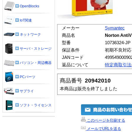
OpenBlocks
IoT関連
メーカー
Symantec
ネットワーク
商品名
Norton Anti
型番
10736324-JP
サーバ・ストレージ
保証条件
初期不良対応
JANコード
49954900090
パソコン・周辺機器
返品について
特定商取引法
PCパーツ
商品番号
20942010
本商品は販売を終了しました
サプライ
ソフト・ライセンス
このページを印刷する
メールでURLを送る