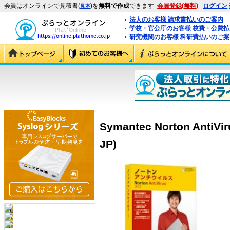
会員はオンラインで見積書(
)を
無料で作成
できます
会員登録(無料)
ログイン
見本
法人のお客様 請求書払いのご案内
学校・官公庁のお客様 校費・公費
研究機関のお客様 科研費払いのご案
Symantec Norton AntiVi
JP)