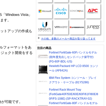
ndows Vista」
きます。
なセットアップの作成も
その他、多数のメーカー商品を取り扱ってます
トールフォーマットをあ
注目の商品
ロジェクト開発をする
Fortinet FortiGate-60Fバンドルモデル
(初年度先出しセンドバック保守付)
(FG-60F-BDL-US)
Hewlett-Packard HP LCD 8500 コンソ
ール (AF642A)
IBM Flex System コンソール・ブレイ
クアウト・ケーブル (81Y5286)
Fortinet Rack Mount Tray
(FortiGate40F/50E/60E/60F/61F/80E/8
0F/FS-108E) (SP-RACKTRAY-02)
上位互換が可能です。
Fortinet FortiGate-80F バンドルモデル