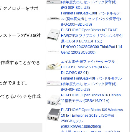
(初年度先出しセンドバック保守付)
(FG-80F-BDL-US)
った最新のテクノロジーをサポ
Fortinet FortiGate-100F バンドルモデ
ル (初年度先出しセンドバック保守付)
(FG-100F-BDL-US)
PLAT'HOME OpenBlocks IoT FX1/E
インストーラの“Vista対
H/W保守及びサブスクリプション1年付
属 (OBSFX1/E/D11/H1S1)
LENOVO 20X2SC8G00 ThinkPad L14
Gen2 (20X2SC8G00)
エイム電子 光ファイバーケーブル
ョンを作成することができ
DLC/DSC MM62.5 1m (AFP2-
DLC/DSC-62-01)
Fortinet FortiGate-40F バンドルモデル
ことができます。
(初年度先出しセンドバック保守付)
(FG-40F-BDL-US)
PLAT'HOME OpenBlocks A16 Debian
ルできるパッチを作成
11搭載モデル (OBSA16/D11A)
PLAT'HOME OpenBlocks IX9 Windows
10 IoT Enterprise 2019 LTSC搭載
256GBモデル
(OBSIX9/W/L1809/256G)