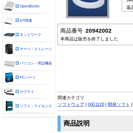
OpenBlocks
返
IoT関連
商品番号
20942002
ネットワーク
本商品は販売を終了しました
サーバ・ストレージ
パソコン・周辺機器
PCパーツ
サプライ
関連カテゴリ
ソフトウェア
|
IXE1120
|
開発ソフト
ソフト・ライセンス
商品説明