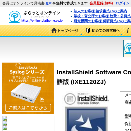
会員はオンラインで見積書(
)を
無料で作成
できます
会員登録(無料)
ログイン
見本
法人のお客様 請求書払いのご案内
学校・官公庁のお客様 校費・公費
研究機関のお客様 科研費払いのご案
InstallShield Software 
語版 (IXE1120ZJ)
メ
商
型
保
J