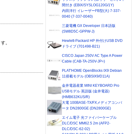
間付き (EBIX/SYSLOG120G/1Y)
内田洋行 イレーザーFB型(大) 7-337-
0040 (7-337-0040)
三菱電機 GX Developer 日本語版
(SW8D5C-GPPW-J)
Hewlett-Packard HP 外付けUSB DVD
ます。
ドライブ (701498-B21)
CISCO Japan 250V AC Type A Power
Cable (CAB-TA-250V-JP=)
PLAT'HOME OpenBlocks IX9 Debian
11搭載モデル (OBSIX9/D11A)
金井電器産業 MINI KEYBOARD Pro
USBモデル 英語版 (金井電器)
(HMB632KUS/R)
大電 100BASE-TX/FXメディアコンバ
ータ DN2800GE (DN2800GE)
エイム電子 光ファイバーケーブル
DLC/DSC MM62.5 2m (AFP2-
DLC/DSC-62-02)