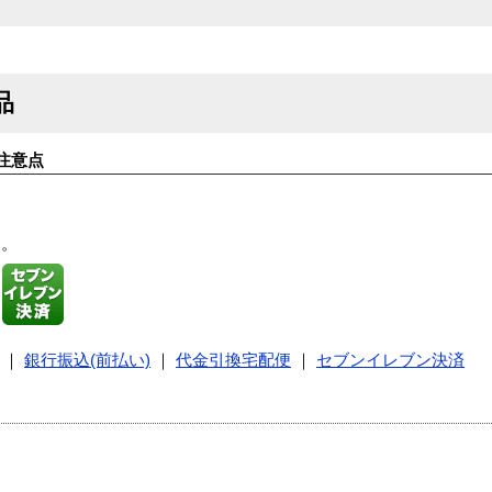
品
注意点
す。
｜
銀行振込(前払い)
｜
代金引換宅配便
｜
セブンイレブン決済