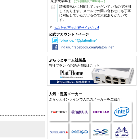
東京大学/K様
(ご利用期間2009年～)
“
請求書払いに対応していただいているので利用
しております。メールでの問い合わせにも丁寧
に対応していただけるので大変ありがたいで
す。
あなたの声をお寄せください!
公式アカウント / ページ
ぷらっとホーム社製品
当社ブランドの製品情報はこちら
人気・定番メーカー
ぷらっとオンラインで人気のメーカーをご紹介！