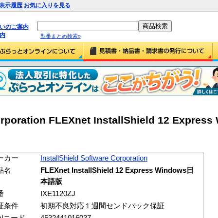
表示履歴
お気に入りを見る
払いのご案内
内
型番まとめ検索»
Corporation FLEXnet InstallShield 12 Expr
ーカー
InstallShield Software Corporation
品名
FLEXnet InstallShield 12 Express Windows日
本語版
番
IXE1120ZJ
証条件
初期不良対応１週間センドバック保証
ANコード
4532441016037