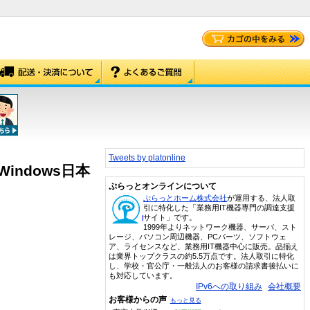
Tweets by platonline
ess Windows日本
ぷらっとオンラインについて
ぷらっとホーム株式会社
が運用する、法人取
引に特化した「業務用IT機器専門の調達支援
サイト」です。
1999年よりネットワーク機器、サーバ、スト
レージ、パソコン周辺機器、PCパーツ、ソフトウェ
ア、ライセンスなど、業務用IT機器中心に販売。品揃え
は業界トップクラスの約5.5万点です。法人取引に特化
し、学校・官公庁・一般法人のお客様の請求書後払いに
も対応しています。
IPv6への取り組み
会社概要
お客様からの声
もっと見る