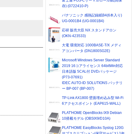
富士通 POS-Cサーマルロール紙(高保
存) (0722410-P)
パナソニック 感熱記録紙B4(6本入り)
UG-0001B4 (UG-0001B4)
応研 販売大臣 NX スタンドアロン
(OKN-423533)
大電 環境対応 1000BASE-T/X メディ
アコンバータ (DN1800SG2E)
Microsoft Windows Server Standard
2019 16コアライセンス 64bitWin対応
日本語版 5CAL付 DVDパッケージ
(P73-07691)
IDEC AUTO-ID SOLUTIONS バッテリ
ー BP-007 (BP-007)
TP-Link AX1800 壁面埋め込み型 Wi-Fi
6アクセスポイント (EAP615-WALL)
PLAT'HOME OpenBlocks IX9 Debian
10搭載モデル (OBSIX9/D10A)
PLAT'HOME EasyBlocks Syslog 120G
サブスクリプション(保守サービス) 1年