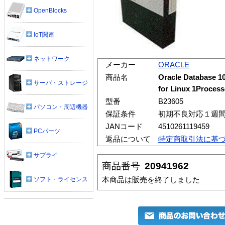
OpenBlocks
IoT関連
ネットワーク
メーカー
ORACLE
商品名
Oracle Database 10
サーバ・ストレージ
for Linux 1Process
型番
B23605
パソコン・周辺機器
保証条件
初期不良対応１週
JANコード
4510261119459
PCパーツ
返品について
特定商取引法に基
サプライ
商品番号
20941962
本商品は販売を終了しました
ソフト・ライセンス