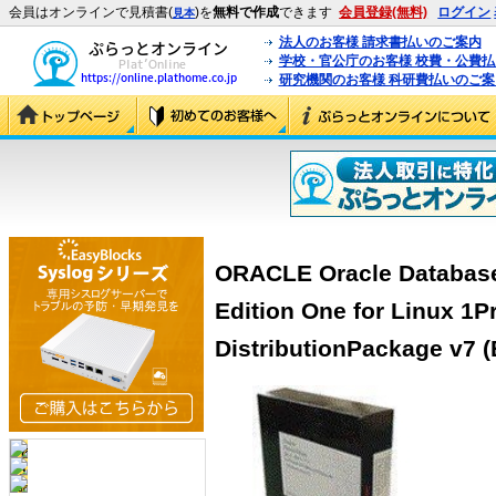
会員はオンラインで見積書(
)を
無料で作成
できます
会員登録(無料)
ログイン
見本
法人のお客様 請求書払いのご案内
学校・官公庁のお客様 校費・公費
研究機関のお客様 科研費払いのご案
ORACLE Oracle Database 
Edition One for Linux 1P
DistributionPackage v7 