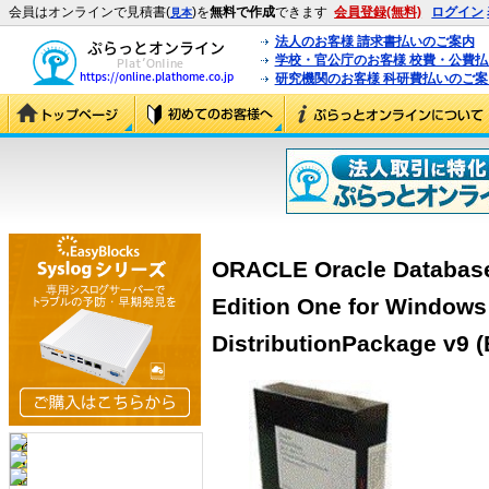
会員はオンラインで見積書(
)を
無料で作成
できます
会員登録(無料)
ログイン
見本
法人のお客様 請求書払いのご案内
学校・官公庁のお客様 校費・公費
研究機関のお客様 科研費払いのご案
ORACLE Oracle Database 
Edition One for Window
DistributionPackage v9 