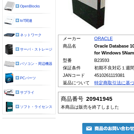
OpenBlocks
IoT関連
ネットワーク
メーカー
ORACLE
商品名
Oracle Database 10
サーバ・ストレージ
for Windows 5Name
型番
B23593
パソコン・周辺機器
保証条件
初期不良対応１週
JANコード
4510261119381
PCパーツ
返品について
特定商取引法に基
サプライ
商品番号
20941945
本商品は販売を終了しました
ソフト・ライセンス