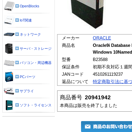
OpenBlocks
IoT関連
ネットワーク
メーカー
ORACLE
商品名
Oracle9i Database 
サーバ・ストレージ
Windows 10Named U
型番
B23588
パソコン・周辺機器
保証条件
初期不良対応１週
JANコード
4510261119237
PCパーツ
返品について
特定商取引法に基
サプライ
商品番号
20941942
本商品は販売を終了しました
ソフト・ライセンス