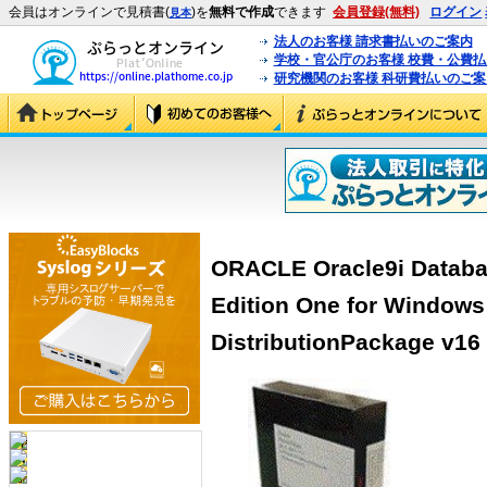
会員はオンラインで見積書(
)を
無料で作成
できます
会員登録(無料)
ログイン
見本
法人のお客様 請求書払いのご案内
学校・官公庁のお客様 校費・公費
研究機関のお客様 科研費払いのご案
ORACLE Oracle9i Databas
Edition One for Window
DistributionPackage v16