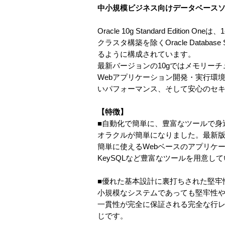
中小規模ビジネス向けデータベースソフト
Oracle 10g Standard Edi
クラスタ構築を除くOracle Databa
るように構成されています。
最新バージョンの10gではメモリー
Webアプリケーション開発・実行環境
いパフォーマンス、そして安心のセ
【特徴】
■自動化で簡単に、豊富なツールで身
オラクルが簡単になりました。最新版のO
簡単に使えるWebベースのアプリケーシ
KeySQLなど豊富なツールを用意し
■優れた基本設計に裏打ちされた堅牢
小規模なシステムであっても堅牢性
一貫性が完全に保証される完全な行
じです。