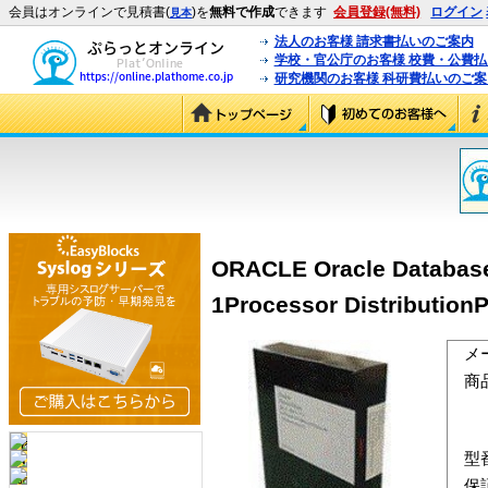
会員はオンラインで見積書(
)を
無料で作成
できます
会員登録(無料)
ログイン
見本
法人のお客様 請求書払いのご案内
学校・官公庁のお客様 校費・公費
研究機関のお客様 科研費払いのご案
ORACLE Oracle Database 
1Processor Distribution
メ
商
型
保