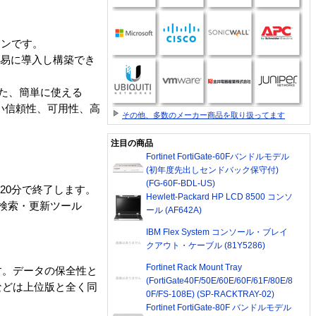
ションです。
り、容易に導入し構築でき
た、簡単に使える
高い信頼性、可用性、高
その他、多数のメーカー商品を取り扱ってます
注目の商品
Fortinet FortiGate-60Fバンドルモデル
(初年度先出しセンドバック保守付)
(FG-60F-BDL-US)
約20分で終了します。
Hewlett-Packard HP LCD 8500 コンソ
由検索・更新ツール
ール (AF642A)
IBM Flex System コンソール・ブレイ
クアウト・ケーブル (81Y5286)
Fortinet Rack Mount Tray
す。データの保全性と
(FortiGate40F/50E/60E/60F/61F/80E/8
などは上位版と全く同
0F/FS-108E) (SP-RACKTRAY-02)
Fortinet FortiGate-80F バンドルモデル