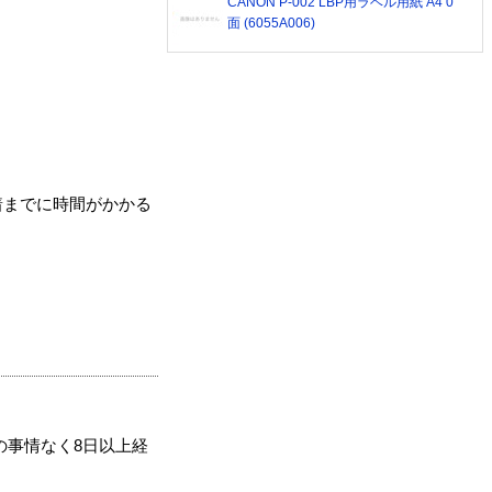
CANON P-002 LBP用ラベル用紙 A4 0
面 (6055A006)
着までに時間がかかる
の事情なく8日以上経