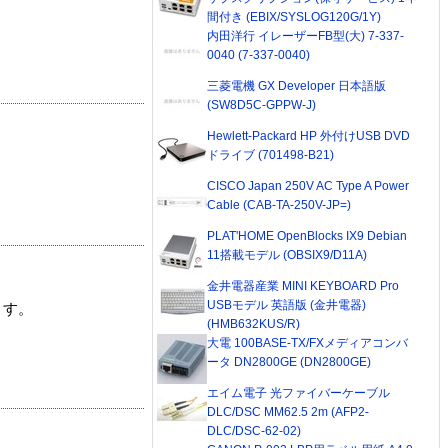
間付き (EBIX/SYSLOG120G/1Y)
内田洋行 イレーザーFB型(大) 7-337-
0040 (7-337-0040)
三菱電機 GX Developer 日本語版
(SW8D5C-GPPW-J)
Hewlett-Packard HP 外付けUSB DVD
ドライブ (701498-B21)
CISCO Japan 250V AC Type A Power
Cable (CAB-TA-250V-JP=)
PLAT'HOME OpenBlocks IX9 Debian
11搭載モデル (OBSIX9/D11A)
金井電器産業 MINI KEYBOARD Pro
USBモデル 英語版 (金井電器)
ます。
(HMB632KUS/R)
大電 100BASE-TX/FXメディアコンバ
ータ DN2800GE (DN2800GE)
エイム電子 光ファイバーケーブル
DLC/DSC MM62.5 2m (AFP2-
DLC/DSC-62-02)