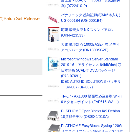
富士通 POS-Cサーマルロール紙(高保
存) (0722410-P)
パナソニック 感熱記録紙B4(6本入り)
tch Set Release
UG-0001B4 (UG-0001B4)
応研 販売大臣 NX スタンドアロン
(OKN-423533)
大電 環境対応 1000BASE-T/X メディ
アコンバータ (DN1800SG2E)
Microsoft Windows Server Standard
2019 16コアライセンス 64bitWin対応
日本語版 5CAL付 DVDパッケージ
(P73-07691)
IDEC AUTO-ID SOLUTIONS バッテリ
ー BP-007 (BP-007)
TP-Link AX1800 壁面埋め込み型 Wi-Fi
6アクセスポイント (EAP615-WALL)
PLAT'HOME OpenBlocks IX9 Debian
10搭載モデル (OBSIX9/D10A)
PLAT'HOME EasyBlocks Syslog 120G
サブスクリプション(保守サービス) 1年