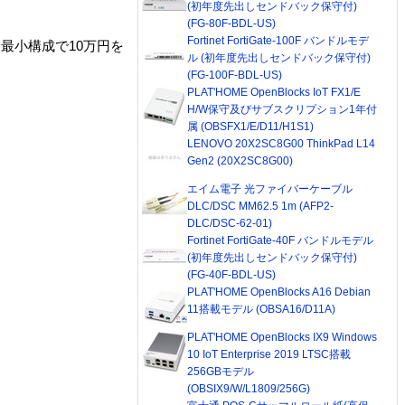
(初年度先出しセンドバック保守付)
(FG-80F-BDL-US)
Fortinet FortiGate-100F バンドルモデ
想定し、最小構成で10万円を
ル (初年度先出しセンドバック保守付)
(FG-100F-BDL-US)
PLAT'HOME OpenBlocks IoT FX1/E
H/W保守及びサブスクリプション1年付
属 (OBSFX1/E/D11/H1S1)
LENOVO 20X2SC8G00 ThinkPad L14
Gen2 (20X2SC8G00)
エイム電子 光ファイバーケーブル
DLC/DSC MM62.5 1m (AFP2-
DLC/DSC-62-01)
Fortinet FortiGate-40F バンドルモデル
(初年度先出しセンドバック保守付)
(FG-40F-BDL-US)
PLAT'HOME OpenBlocks A16 Debian
11搭載モデル (OBSA16/D11A)
PLAT'HOME OpenBlocks IX9 Windows
10 IoT Enterprise 2019 LTSC搭載
256GBモデル
(OBSIX9/W/L1809/256G)