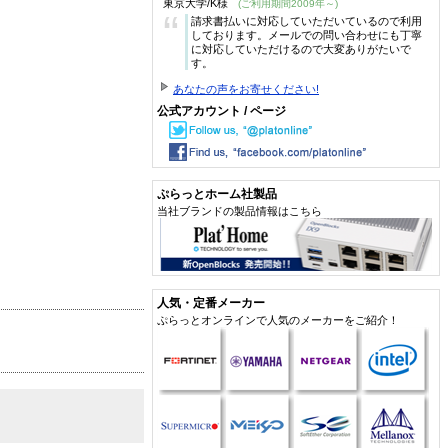
東京大学/K様
(ご利用期間2009年～)
“
請求書払いに対応していただいているので利用
しております。メールでの問い合わせにも丁寧
に対応していただけるので大変ありがたいで
す。
あなたの声をお寄せください!
公式アカウント / ページ
ぷらっとホーム社製品
当社ブランドの製品情報はこちら
人気・定番メーカー
ぷらっとオンラインで人気のメーカーをご紹介！