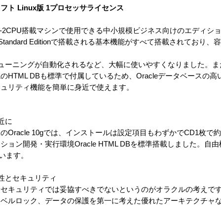
 Linux版 1プロセッサライセンス
tion Oneは、1-2CPU搭載マシンで使用できる中小規模ビジネス向けのエディ
se Standard Editionで搭載される基本機能がすべて搭載されてお
チューニングが自動化されるなど、大幅に使いやすくなりました。ま
のHTML DBも標準で付属しているため、Oracleデータベースの
キュリティ機能を簡単に身近で使えます。
近に
racle 10gでは、インストールは設定項目もわずかでCD1枚で
ョン開発・実行環境Oracle HTML DBを標準搭載しました。自
ています。
性とセキュリティ
やセキュリティでは妥協すべきでないというのがオラクルの考えで
レベルロック、データの保護を第一に考えた優れたアーキテクチャ