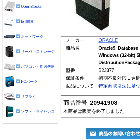
OpenBlocks
IoT関連
ネットワーク
メーカー
ORACLE
商品名
Oracle9i Database R
サーバ・ストレージ
Windows (32-bit) 
DistributionPacka
パソコン・周辺機器
型番
B23377
保証条件
初期不良対応１週
PCパーツ
返品について
特定商取引法に基
サプライ
商品番号
20941908
本商品は販売を終了しました
ソフト・ライセンス