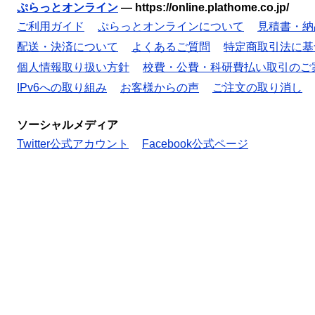
ぷらっとオンライン
—
https://online.plathome.co.jp/
ご利用ガイド
ぷらっとオンラインについて
見積書・納
配送・決済について
よくあるご質問
特定商取引法に基
個人情報取り扱い方針
校費・公費・科研費払い取引のご
IPv6への取り組み
お客様からの声
ご注文の取り消し
ソーシャルメディア
Twitter公式アカウント
Facebook公式ページ