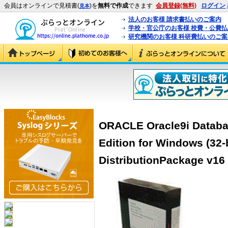
会員はオンラインで見積書(
)を
無料で作成
できます
会員登録(無料)
ログイン
見本
法人のお客様 請求書払いのご案内
学校・官公庁のお客様 校費・公費
研究機関のお客様 科研費払いのご案
ORACLE Oracle9i Databas
Edition for Windows (32-
DistributionPackage v16