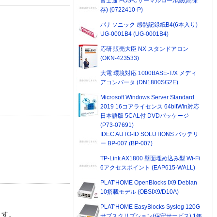
富士通 POS-Cサーマルロール紙(高保
存) (0722410-P)
パナソニック 感熱記録紙B4(6本入り)
UG-0001B4 (UG-0001B4)
応研 販売大臣 NX スタンドアロン
(OKN-423533)
大電 環境対応 1000BASE-T/X メディ
アコンバータ (DN1800SG2E)
Microsoft Windows Server Standard
2019 16コアライセンス 64bitWin対応
日本語版 5CAL付 DVDパッケージ
(P73-07691)
IDEC AUTO-ID SOLUTIONS バッテリ
ー BP-007 (BP-007)
TP-Link AX1800 壁面埋め込み型 Wi-Fi
6アクセスポイント (EAP615-WALL)
PLAT'HOME OpenBlocks IX9 Debian
10搭載モデル (OBSIX9/D10A)
PLAT'HOME EasyBlocks Syslog 120G
ます。
サブスクリプション(保守サービス) 1年