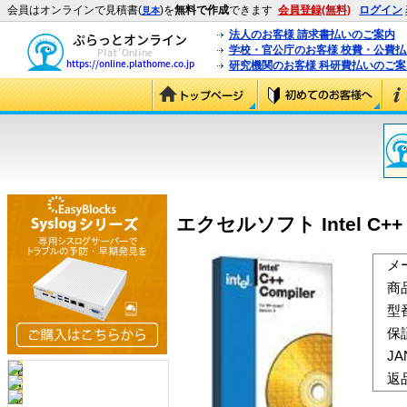
会員はオンラインで見積書(
)を
無料で作成
できます
会員登録(無料)
ログイン
見本
法人のお客様 請求書払いのご案内
学校・官公庁のお客様 校費・公費
研究機関のお客様 科研費払いのご案
エクセルソフト Intel C++ Co
メ
商
型
保
J
返