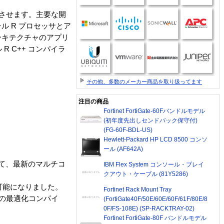
向上させます。主要な開
 R プロセッサとア
ーキテクチャのアプリ
 C++ コンパイラ
その他、多数のメーカー商品を取り扱ってます
注目の商品
Fortinet FortiGate-60Fバンドルモデル
(初年度先出しセンドバック保守付)
(FG-60F-BDL-US)
Hewlett-Packard HP LCD 8500 コンソ
ール (AF642A)
加えて、最新のマルチコ
IBM Flex System コンソール・ブレイ
クアウト・ケーブル (81Y5286)
が可能になりました。
Fortinet Rack Mount Tray
けの最適化コンパイ
(FortiGate40F/50E/60E/60F/61F/80E/8
0F/FS-108E) (SP-RACKTRAY-02)
Fortinet FortiGate-80F バンドルモデル