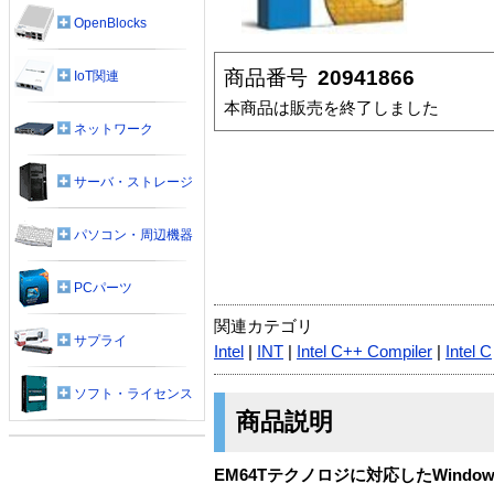
OpenBlocks
商品番号
20941866
IoT関連
本商品は販売を終了しました
ネットワーク
サーバ・ストレージ
パソコン・周辺機器
PCパーツ
関連カテゴリ
サプライ
Intel
|
INT
|
Intel C++ Compiler
|
Intel C
ソフト・ライセンス
商品説明
EM64Tテクノロジに対応したWindo