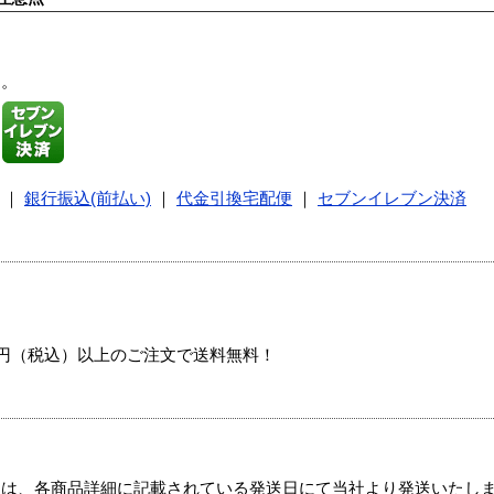
す。
｜
銀行振込(前払い)
｜
代金引換宅配便
｜
セブンイレブン決済
00円（税込）以上のご注文で送料無料！
ては、各商品詳細に記載されている発送日にて当社より発送いたし