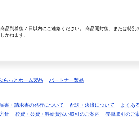
商品到着後７日以内にご連絡ください。 商品開封後、または特別
たしかねます。
ぷらっとホーム製品
パートナー製品
品書・請求書の発行について
配送・決済について
よくあ
方針
校費・公費・科研費払い取引のご案内
売掛取引のご