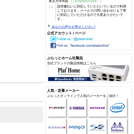
東京大学/K様
(ご利用期間2009年～)
“
請求書払いに対応していただいているので利用
しております。メールでの問い合わせにも丁寧
に対応していただけるので大変ありがたいで
す。
あなたの声をお寄せください!
公式アカウント / ページ
ぷらっとホーム社製品
当社ブランドの製品情報はこちら
人気・定番メーカー
ぷらっとオンラインで人気のメーカーをご紹介！