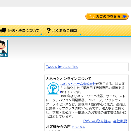
Tweets by platonline
ぷらっとオンラインについて
ぷらっとホーム株式会社
が運用する、法人取
引に特化した「業務用IT機器専門の調達支援
サイト」です。
1999年よりネットワーク機器、サーバ、スト
レージ、パソコン周辺機器、PCパーツ、ソフトウェ
ア、ライセンスなど、業務用IT機器中心に販売。品揃え
は業界トップクラスの約5.5万点です。法人取引に特化
し、学校・官公庁・一般法人のお客様の請求書後払いに
も対応しています。
IPv6への取り組み
会社概要
お客様からの声
もっと見る