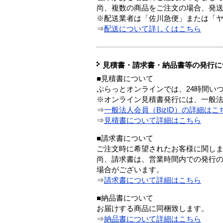
尚、複数の商品をご注文の場合、発
※配送業者は「佐川急便」または「
⇒
配送について詳しくはこちら
見積書・請求書・納品書等の発行に
■見積書について
ぷらっとオンラインでは、24時間い
※オンライン見積書発行には、一般法人
⇒
一般法人会員（BizID）の詳細はこ
⇒
見積書について詳細はこちら
■請求書について
ご注文時に希望されたお客様に関し
尚、請求書は、営業時間内での発行
場合がございます。
⇒
請求書について詳細はこちら
■納品書について
お届けする商品に同梱致します。
⇒
納品書について詳細はこちら