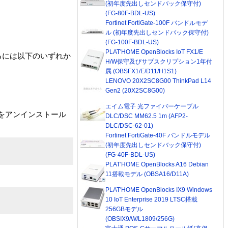
(初年度先出しセンドバック保守付)
(FG-80F-BDL-US)
Fortinet FortiGate-100F バンドルモデ
ル (初年度先出しセンドバック保守付)
(FG-100F-BDL-US)
PLAT'HOME OpenBlocks IoT FX1/E
使用するには以下のいずれか
H/W保守及びサブスクリプション1年付
属 (OBSFX1/E/D11/H1S1)
LENOVO 20X2SC8G00 ThinkPad L14
Gen2 (20X2SC8G00)
エイム電子 光ファイバーケーブル
版をアンインストール
DLC/DSC MM62.5 1m (AFP2-
DLC/DSC-62-01)
Fortinet FortiGate-40F バンドルモデル
(初年度先出しセンドバック保守付)
(FG-40F-BDL-US)
PLAT'HOME OpenBlocks A16 Debian
11搭載モデル (OBSA16/D11A)
PLAT'HOME OpenBlocks IX9 Windows
10 IoT Enterprise 2019 LTSC搭載
256GBモデル
(OBSIX9/W/L1809/256G)