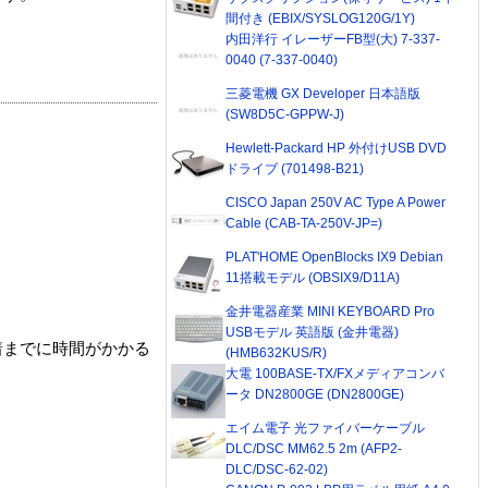
間付き (EBIX/SYSLOG120G/1Y)
内田洋行 イレーザーFB型(大) 7-337-
0040 (7-337-0040)
三菱電機 GX Developer 日本語版
(SW8D5C-GPPW-J)
Hewlett-Packard HP 外付けUSB DVD
ドライブ (701498-B21)
CISCO Japan 250V AC Type A Power
Cable (CAB-TA-250V-JP=)
PLAT'HOME OpenBlocks IX9 Debian
11搭載モデル (OBSIX9/D11A)
金井電器産業 MINI KEYBOARD Pro
USBモデル 英語版 (金井電器)
着までに時間がかかる
(HMB632KUS/R)
大電 100BASE-TX/FXメディアコンバ
ータ DN2800GE (DN2800GE)
エイム電子 光ファイバーケーブル
DLC/DSC MM62.5 2m (AFP2-
DLC/DSC-62-02)