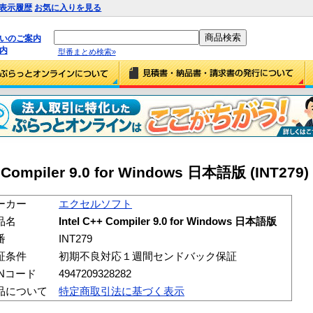
表示履歴
お気に入りを見る
払いのご案内
内
型番まとめ検索»
mpiler 9.0 for Windows 日本語版 (INT279)
ーカー
エクセルソフト
品名
Intel C++ Compiler 9.0 for Windows 日本語版
番
INT279
証条件
初期不良対応１週間センドバック保証
ANコード
4947209328282
品について
特定商取引法に基づく表示