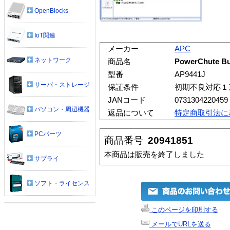
OpenBlocks
IoT関連
メーカー
APC
ネットワーク
商品名
PowerChute Bus
型番
AP9441J
サーバ・ストレージ
保証条件
初期不良対応１
JANコード
0731304220459
パソコン・周辺機器
返品について
特定商取引法に
PCパーツ
商品番号
20941851
本商品は販売を終了しました
サプライ
ソフト・ライセンス
このページを印刷する
メールでURLを送る