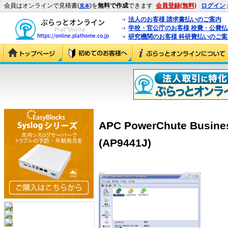
会員はオンラインで見積書(
)を
無料で作成
できます
会員登録(無料)
ログイン
見本
法人のお客様 請求書払いのご案内
学校・官公庁のお客様 校費・公費
研究機関のお客様 科研費払いのご案
APC PowerChute Busines
(AP9441J)