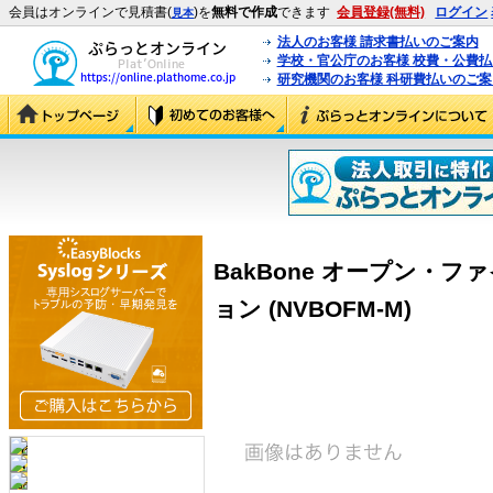
会員はオンラインで見積書(
)を
無料で作成
できます
会員登録(無料)
ログイン
見本
法人のお客様 請求書払いのご案内
学校・官公庁のお客様 校費・公費
研究機関のお客様 科研費払いのご案
BakBone オープン・
ョン (NVBOFM-M)