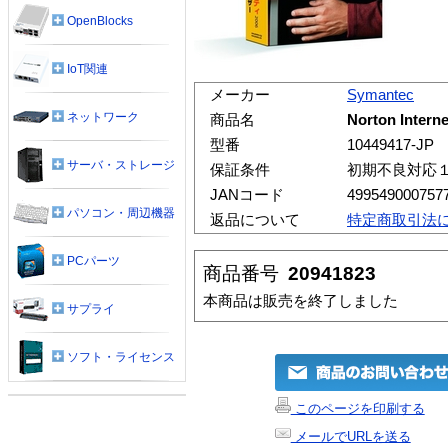
OpenBlocks
IoT関連
メーカー
Symantec
ネットワーク
商品名
Norton Inter
型番
10449417-JP
サーバ・ストレージ
保証条件
初期不良対応
JANコード
499549000757
パソコン・周辺機器
返品について
特定商取引法
PCパーツ
商品番号
20941823
本商品は販売を終了しました
サプライ
ソフト・ライセンス
このページを印刷する
メールでURLを送る