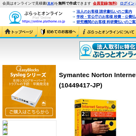
会員はオンラインで見積書(
)を
無料で作成
できます
会員登録(無料)
ログイン
見本
法人のお客様 請求書払いのご案内
学校・官公庁のお客様 校費・公費
研究機関のお客様 科研費払いのご案
Symantec Norton Intern
(10449417-JP)