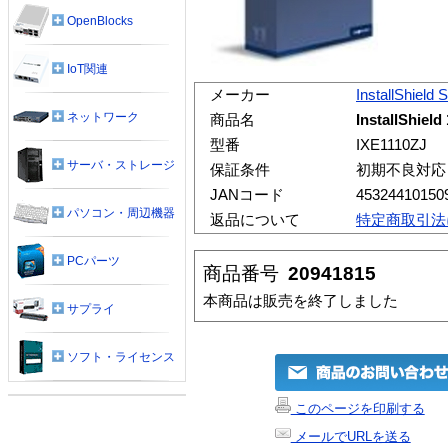
OpenBlocks
IoT関連
メーカー
InstallShield 
ネットワーク
商品名
InstallShie
型番
IXE1110ZJ
サーバ・ストレージ
保証条件
初期不良対応
JANコード
45324410150
パソコン・周辺機器
返品について
特定商取引法
PCパーツ
商品番号
20941815
本商品は販売を終了しました
サプライ
ソフト・ライセンス
このページを印刷する
メールでURLを送る