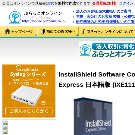
会員はオンラインで見積書(
)を
無料で作成
できます
会員登録(無料)
ログイン
見本
法人のお客様 請求書払いのご案内
学校・官公庁のお客様 校費・公費
研究機関のお客様 科研費払いのご案
InstallShield Software Co
Express 日本語版 (IXE111