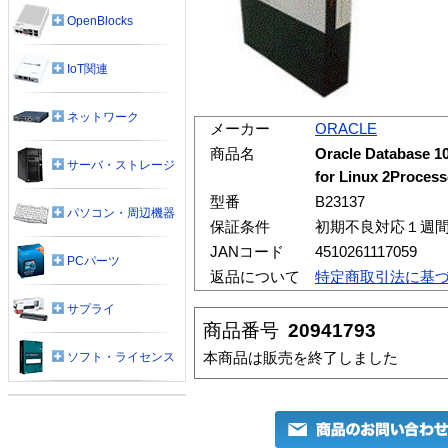
OpenBlocks
IoT関連
ネットワーク
メーカー
ORACLE
商品名
Oracle Database 10
サーバ・ストレージ
for Linux 2Process
型番
B23137
パソコン・周辺機器
保証条件
初期不良対応１週
JANコード
4510261117059
PCパーツ
返品について
特定商取引法に基
サプライ
商品番号
20941793
本商品は販売を終了しました
ソフト・ライセンス