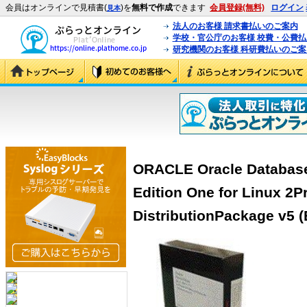
会員はオンラインで見積書(
)を
無料で作成
できます
会員登録(無料)
ログイン
見本
法人のお客様 請求書払いのご案内
学校・官公庁のお客様 校費・公費
研究機関のお客様 科研費払いのご案
ORACLE Oracle Database 
Edition One for Linux 2P
DistributionPackage v5 