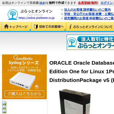
会員はオンラインで見積書(
)を
無料で作成
できます
会員登録(無料)
ログイン
見本
法人のお客様 請求書払いのご案内
学校・官公庁のお客様 校費・公費
研究機関のお客様 科研費払いのご案
ORACLE Oracle Database 
Edition One for Linux 1P
DistributionPackage v5 