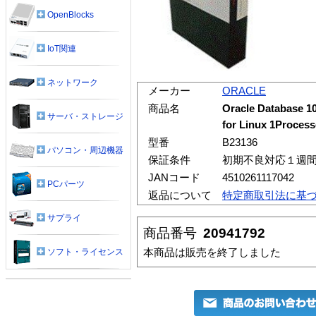
OpenBlocks
IoT関連
ネットワーク
メーカー
ORACLE
商品名
Oracle Database 10
サーバ・ストレージ
for Linux 1Process
型番
B23136
パソコン・周辺機器
保証条件
初期不良対応１週
JANコード
4510261117042
PCパーツ
返品について
特定商取引法に基
サプライ
商品番号
20941792
本商品は販売を終了しました
ソフト・ライセンス