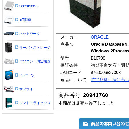
OpenBlocks
IoT関連
ネットワーク
メーカー
ORACLE
商品名
Oracle Database 9i
サーバ・ストレージ
Windows 2Processo
型番
B16798
パソコン・周辺機器
保証条件
初期不良対応１週
JANコード
9760006827308
PCパーツ
返品について
特定商取引法に基
サプライ
商品番号
20941760
本商品は販売を終了しました
ソフト・ライセンス