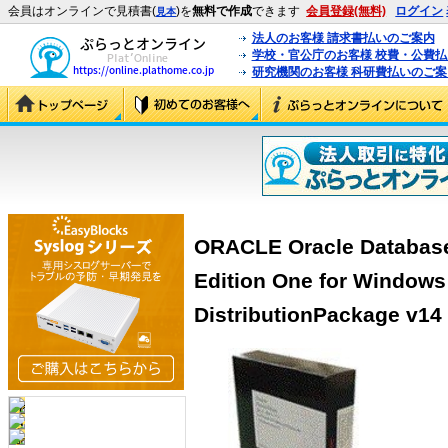
会員はオンラインで見積書(
)を
無料で作成
できます
会員登録(無料)
ログイン
見本
法人のお客様 請求書払いのご案内
学校・官公庁のお客様 校費・公費
研究機関のお客様 科研費払いのご案
ORACLE Oracle Database 
Edition One for Windows
DistributionPackage v14