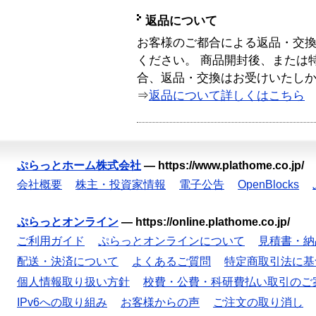
返品について
お客様のご都合による返品・交
ください。 商品開封後、または
合、返品・交換はお受けいたし
⇒
返品について詳しくはこちら
ぷらっとホーム株式会社
—
https://www.plathome.co.jp/
会社概要
株主・投資家情報
電子公告
OpenBlocks
ぷらっとオンライン
—
https://online.plathome.co.jp/
ご利用ガイド
ぷらっとオンラインについて
見積書・納
配送・決済について
よくあるご質問
特定商取引法に基
個人情報取り扱い方針
校費・公費・科研費払い取引のご
IPv6への取り組み
お客様からの声
ご注文の取り消し