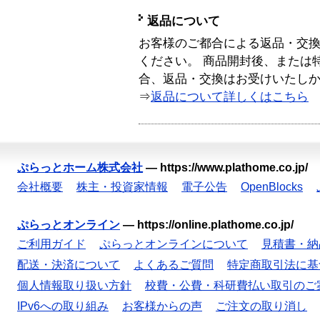
返品について
お客様のご都合による返品・交
ください。 商品開封後、または
合、返品・交換はお受けいたし
⇒
返品について詳しくはこちら
ぷらっとホーム株式会社
—
https://www.plathome.co.jp/
会社概要
株主・投資家情報
電子公告
OpenBlocks
ぷらっとオンライン
—
https://online.plathome.co.jp/
ご利用ガイド
ぷらっとオンラインについて
見積書・納
配送・決済について
よくあるご質問
特定商取引法に基
個人情報取り扱い方針
校費・公費・科研費払い取引のご
IPv6への取り組み
お客様からの声
ご注文の取り消し