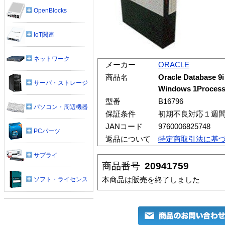
OpenBlocks
IoT関連
ネットワーク
メーカー
ORACLE
商品名
Oracle Database 9i
サーバ・ストレージ
Windows 1Processo
型番
B16796
パソコン・周辺機器
保証条件
初期不良対応１週
JANコード
9760006825748
PCパーツ
返品について
特定商取引法に基
サプライ
商品番号
20941759
本商品は販売を終了しました
ソフト・ライセンス