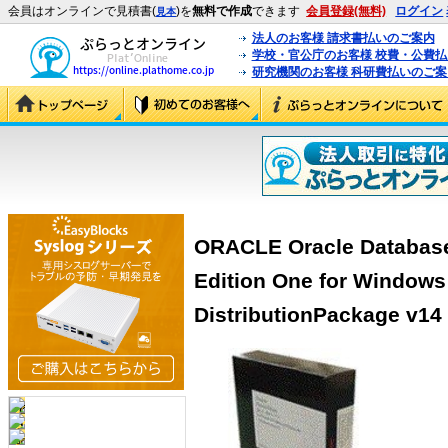
会員はオンラインで見積書(
)を
無料で作成
できます
会員登録(無料)
ログイン
見本
法人のお客様 請求書払いのご案内
学校・官公庁のお客様 校費・公費
研究機関のお客様 科研費払いのご案
ORACLE Oracle Database 
Edition One for Windows
DistributionPackage v14