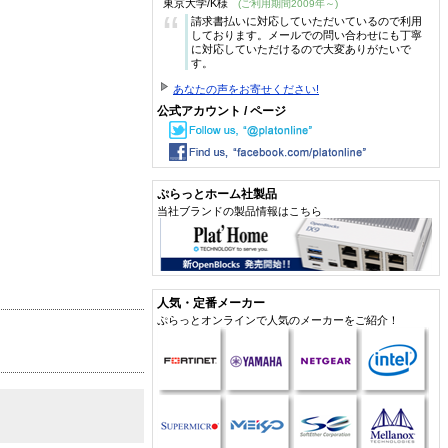
東京大学/K様
(ご利用期間2009年～)
“
請求書払いに対応していただいているので利用
しております。メールでの問い合わせにも丁寧
に対応していただけるので大変ありがたいで
す。
あなたの声をお寄せください!
公式アカウント / ページ
ぷらっとホーム社製品
当社ブランドの製品情報はこちら
人気・定番メーカー
ぷらっとオンラインで人気のメーカーをご紹介！