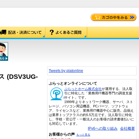
Tweets by platonline
(DSV3UG-
ぷらっとオンラインについて
ぷらっとホーム株式会社
が運用する、法人取
引に特化した「業務用IT機器専門の調達支援
サイト」です。
1999年よりネットワーク機器、サーバ、スト
レージ、パソコン周辺機器、PCパーツ、ソフトウェ
ア、ライセンスなど、業務用IT機器中心に販売。品揃え
は業界トップクラスの約5.5万点です。法人取引に特化
し、学校・官公庁・一般法人のお客様の請求書後払いに
も対応しています。
IPv6への取り組み
会社概要
お客様からの声
もっと見る