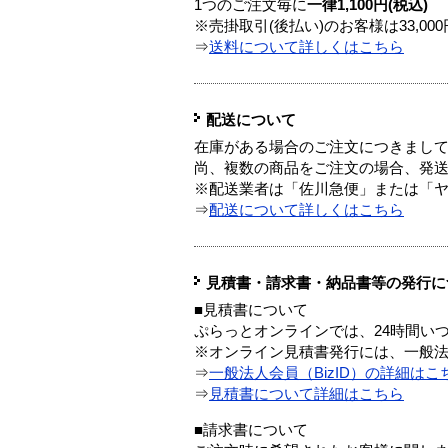
1つのご注文毎に
一律1,100円(税込)
※売掛取引(後払い)のお客様は33,0
⇒
送料について詳しくはこちら
配送について
在庫がある場合のご注文につきまし
尚、複数の商品をご注文の場合、発
※配送業者は「佐川急便」または「
⇒
配送について詳しくはこちら
見積書・請求書・納品書等の発行に
■見積書について
ぷらっとオンラインでは、24時間い
※オンライン見積書発行には、一般法人
⇒
一般法人会員（BizID）の詳細はこ
⇒
見積書について詳細はこちら
■請求書について