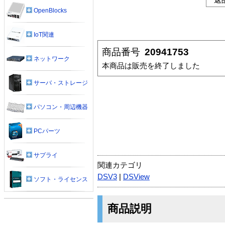
OpenBlocks
IoT関連
商品番号
20941753
ネットワーク
本商品は販売を終了しました
サーバ・ストレージ
パソコン・周辺機器
PCパーツ
サプライ
関連カテゴリ
DSV3
|
DSView
ソフト・ライセンス
商品説明