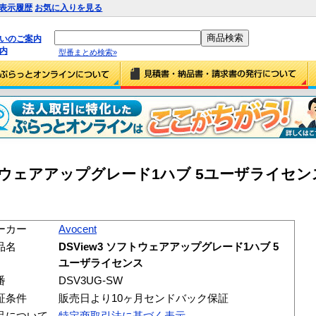
表示履歴
お気に入りを見る
払いのご案内
内
型番まとめ検索»
 ソフトウェアアップグレード1ハブ 5ユーザライセンス 
ーカー
Avocent
品名
DSView3 ソフトウェアアップグレード1ハブ 5
ユーザライセンス
番
DSV3UG-SW
証条件
販売日より10ヶ月センドバック保証
品について
特定商取引法に基づく表示