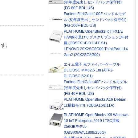
(初年度先出しセンドバック保守付)
(FG-80F-BDL-US)
Fortinet FortiGate-100F バンドルモデ
ル (初年度先出しセンドバック保守付)
(FG-100F-BDL-US)
PLAT'HOME OpenBlocks IoT FX1/E
H/W保守及びサブスクリプション1年付
属 (OBSFX1/E/D11/H1S1)
ます。
LENOVO 20X2SC8G00 ThinkPad L14
Gen2 (20X2SC8G00)
エイム電子 光ファイバーケーブル
DLC/DSC MM62.5 1m (AFP2-
DLC/DSC-62-01)
Fortinet FortiGate-40F バンドルモデル
(初年度先出しセンドバック保守付)
(FG-40F-BDL-US)
PLAT'HOME OpenBlocks A16 Debian
11搭載モデル (OBSA16/D11A)
PLAT'HOME OpenBlocks IX9 Windows
10 IoT Enterprise 2019 LTSC搭載
256GBモデル
(OBSIX9/W/L1809/256G)