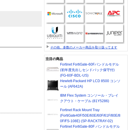
その他、多数のメーカー商品を取り扱ってます
注目の商品
Fortinet FortiGate-60Fバンドルモデル
(初年度先出しセンドバック保守付)
(FG-60F-BDL-US)
Hewlett-Packard HP LCD 8500 コンソ
ール (AF642A)
IBM Flex System コンソール・ブレイ
クアウト・ケーブル (81Y5286)
Fortinet Rack Mount Tray
(FortiGate40F/50E/60E/60F/61F/80E/8
0F/FS-108E) (SP-RACKTRAY-02)
Fortinet FortiGate-80F バンドルモデル