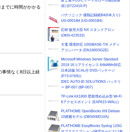
富士通 POS-Cサーマルロール紙(高保
存) (0722410-P)
着までに時間がかかる
パナソニック 感熱記録紙B4(6本入り)
UG-0001B4 (UG-0001B4)
応研 販売大臣 NX スタンドアロン
(OKN-423533)
大電 環境対応 1000BASE-T/X メディ
アコンバータ (DN1800SG2E)
Microsoft Windows Server Standard
2019 16コアライセンス 64bitWin対応
日本語版 5CAL付 DVDパッケージ
の事情なく8日以上経
(P73-07691)
IDEC AUTO-ID SOLUTIONS バッテリ
ー BP-007 (BP-007)
TP-Link AX1800 壁面埋め込み型 Wi-Fi
6アクセスポイント (EAP615-WALL)
PLAT'HOME OpenBlocks IX9 Debian
10搭載モデル (OBSIX9/D10A)
PLAT'HOME EasyBlocks Syslog 120G
サブスクリプション(保守サービス) 1年