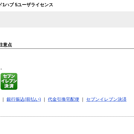
ード1ハブ 5ユーザライセンス
注意点
す。
｜
銀行振込(前払い)
｜
代金引換宅配便
｜
セブンイレブン決済