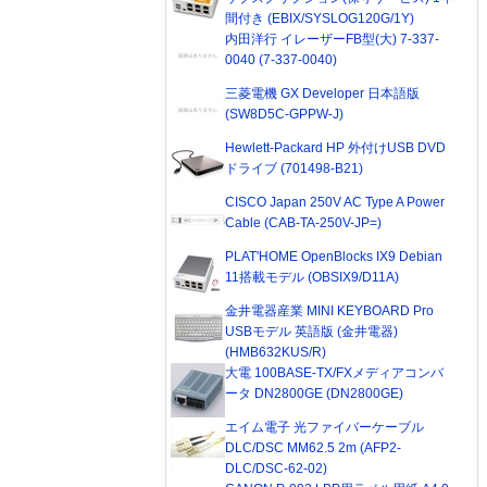
間付き (EBIX/SYSLOG120G/1Y)
内田洋行 イレーザーFB型(大) 7-337-
0040 (7-337-0040)
三菱電機 GX Developer 日本語版
(SW8D5C-GPPW-J)
Hewlett-Packard HP 外付けUSB DVD
ドライブ (701498-B21)
CISCO Japan 250V AC Type A Power
Cable (CAB-TA-250V-JP=)
PLAT'HOME OpenBlocks IX9 Debian
11搭載モデル (OBSIX9/D11A)
金井電器産業 MINI KEYBOARD Pro
USBモデル 英語版 (金井電器)
(HMB632KUS/R)
大電 100BASE-TX/FXメディアコンバ
ータ DN2800GE (DN2800GE)
エイム電子 光ファイバーケーブル
DLC/DSC MM62.5 2m (AFP2-
DLC/DSC-62-02)