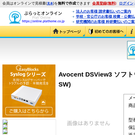
会員はオンラインで見積書(
)を
無料で作成
できます
会員登録(無料)
ログイン
見本
法人のお客様 請求書払いのご案内
学校・官公庁のお客様 校費・公費
研究機関のお客様 科研費払いのご案
Avocent DSView3
SW)
メ
商
型
保
返