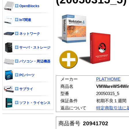
OpenBlocks
IoT関連
ネットワーク
サーバ・ストレージ
パソコン・周辺機器
PCパーツ
メーカー
PLAT'HOME
商品名
VMWareWS4W
サプライ
型番
20050315_5
保証条件
初期不良１週間
ソフト・ライセンス
返品について
特定商取引法に
商品番号
20941702