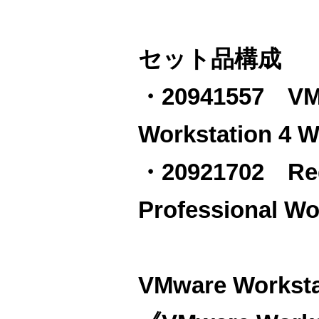
セット品構成
・20941557 VM
Workstation 4
・20921702 Re
Professional 
VMware Workst