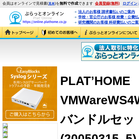
会員はオンラインで見積書(
)を
無料で作成
できます
会員登録(無料)
ログイン
見本
法人のお客様 請求書払いのご案内
学校・官公庁のお客様 校費・公費
研究機関のお客様 科研費払いのご案
PLAT’HOME
VMWareWS4
バンドルセッ
(20050315_5)