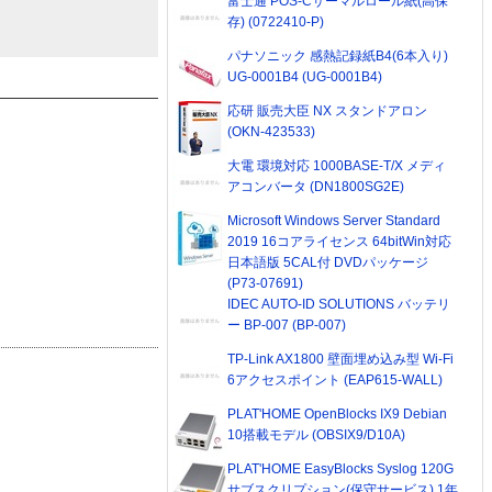
富士通 POS-Cサーマルロール紙(高保
存) (0722410-P)
パナソニック 感熱記録紙B4(6本入り)
UG-0001B4 (UG-0001B4)
応研 販売大臣 NX スタンドアロン
(OKN-423533)
大電 環境対応 1000BASE-T/X メディ
アコンバータ (DN1800SG2E)
Microsoft Windows Server Standard
2019 16コアライセンス 64bitWin対応
日本語版 5CAL付 DVDパッケージ
(P73-07691)
IDEC AUTO-ID SOLUTIONS バッテリ
ー BP-007 (BP-007)
TP-Link AX1800 壁面埋め込み型 Wi-Fi
6アクセスポイント (EAP615-WALL)
PLAT'HOME OpenBlocks IX9 Debian
10搭載モデル (OBSIX9/D10A)
PLAT'HOME EasyBlocks Syslog 120G
サブスクリプション(保守サービス) 1年