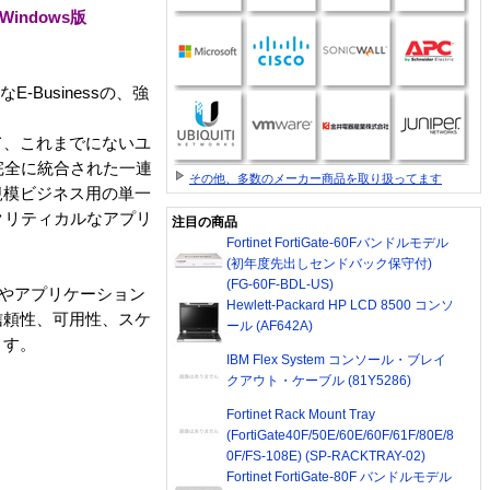
 Windows版
E-Businessの、強
て、これまでにないユ
は、完全に統合された一連
その他、多数のメーカー商品を取り扱ってます
規模ビジネス用の単一
ス・クリティカルなアプリ
注目の商品
Fortinet FortiGate-60Fバンドルモデル
(初年度先出しセンドバック保守付)
(FG-60F-BDL-US)
ータベースやアプリケーション
Hewlett-Packard HP LCD 8500 コンソ
信頼性、可用性、スケ
ール (AF642A)
ます。
IBM Flex System コンソール・ブレイ
クアウト・ケーブル (81Y5286)
Fortinet Rack Mount Tray
(FortiGate40F/50E/60E/60F/61F/80E/8
0F/FS-108E) (SP-RACKTRAY-02)
Fortinet FortiGate-80F バンドルモデル