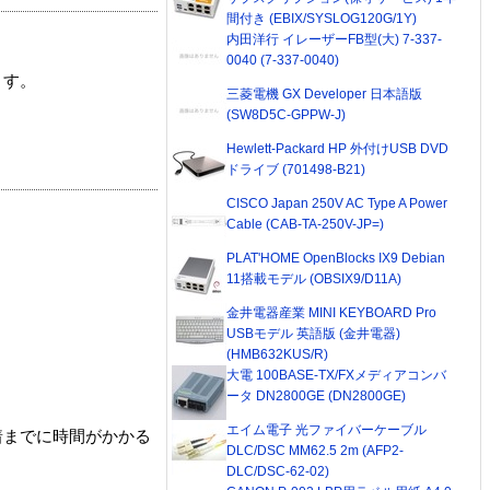
間付き (EBIX/SYSLOG120G/1Y)
内田洋行 イレーザーFB型(大) 7-337-
0040 (7-337-0040)
ます。
三菱電機 GX Developer 日本語版
(SW8D5C-GPPW-J)
Hewlett-Packard HP 外付けUSB DVD
ドライブ (701498-B21)
CISCO Japan 250V AC Type A Power
Cable (CAB-TA-250V-JP=)
PLAT'HOME OpenBlocks IX9 Debian
11搭載モデル (OBSIX9/D11A)
金井電器産業 MINI KEYBOARD Pro
USBモデル 英語版 (金井電器)
(HMB632KUS/R)
大電 100BASE-TX/FXメディアコンバ
ータ DN2800GE (DN2800GE)
エイム電子 光ファイバーケーブル
着までに時間がかかる
DLC/DSC MM62.5 2m (AFP2-
DLC/DSC-62-02)