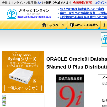
会員はオンラインで見積書(
)を
無料で作成
できます
会員登録(無料)
ログイン
見本
法人のお客様 請求書払いのご案内
学校・官公庁のお客様 校費・公費
研究機関のお客様 科研費払いのご案
ORACLE Oracle9i Database
5Named U Plus Distribut
メ
商
型
保