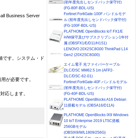
(初年度先出しセンドバック保守付)
(FG-80F-BDL-US)
Fortinet FortiGate-100F バンドルモデ
 Business Server
ル (初年度先出しセンドバック保守付)
(FG-100F-BDL-US)
PLAT'HOME OpenBlocks IoT FX1/E
H/W保守及びサブスクリプション1年付
属 (OBSFX1/E/D11/H1S1)
LENOVO 20X2SC8G00 ThinkPad L14
Gen2 (20X2SC8G00)
の値です。システム・ド
エイム電子 光ファイバーケーブル
DLC/DSC MM62.5 1m (AFP2-
DLC/DSC-62-01)
3.0 の適用が必要です。
Fortinet FortiGate-40F バンドルモデル
(初年度先出しセンドバック保守付)
ition に対応します。
(FG-40F-BDL-US)
PLAT'HOME OpenBlocks A16 Debian
11搭載モデル (OBSA16/D11A)
PLAT'HOME OpenBlocks IX9 Windows
10 IoT Enterprise 2019 LTSC搭載
256GBモデル
(OBSIX9/W/L1809/256G)