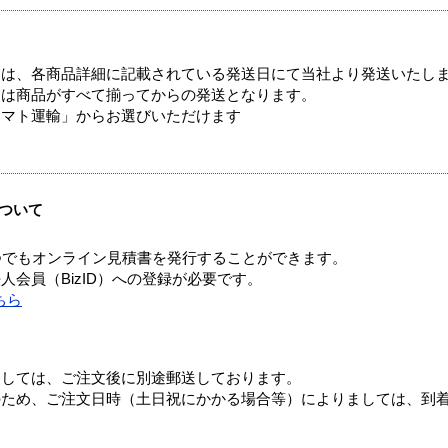
ては、各商品詳細に記載されている発送日にて当社より発送いたし
送は商品がすべて揃ってからの発送となります。
ヤマト運輸」からお選びいただけます
ついて
つでもオンライン見積書を発行することができます。
会員（BizID）への登録が必要です。
ちら
ましては、ご注文後に別途郵送しております。
のため、ご注文日時（土日祝にかかる場合等）によりましては、到