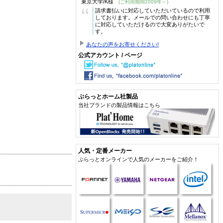
東京大学/K様
(ご利用期間2009年～)
“
請求書払いに対応していただいているので利用
しております。メールでの問い合わせにも丁寧
に対応していただけるので大変ありがたいで
す。
あなたの声をお寄せください!
公式アカウント / ページ
ぷらっとホーム社製品
当社ブランドの製品情報はこちら
人気・定番メーカー
ぷらっとオンラインで人気のメーカーをご紹介！