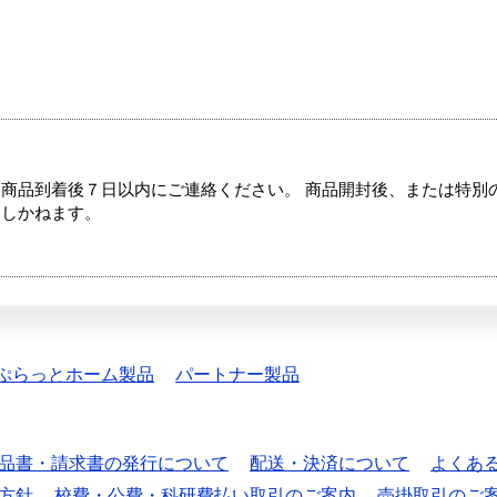
商品到着後７日以内にご連絡ください。 商品開封後、または特別
たしかねます。
ぷらっとホーム製品
パートナー製品
品書・請求書の発行について
配送・決済について
よくあ
方針
校費・公費・科研費払い取引のご案内
売掛取引のご