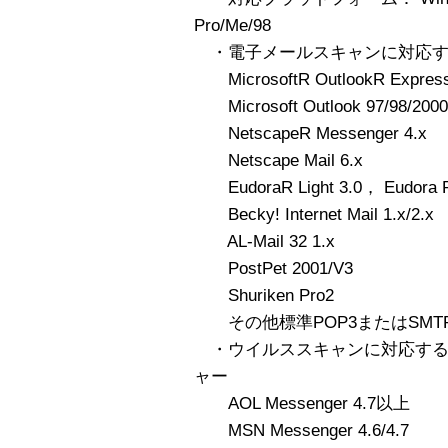
Pro/Me/98
・電子メールスキャンに対応す
MicrosoftR OutlookR Express 
Microsoft Outlook 97/98/2000
NetscapeR Messenger 4.x
Netscape Mail 6.x
EudoraR Light 3.0， Eudora Pr
Becky! Internet Mail 1.x/2.x
AL-Mail 32 1.x
PostPet 2001/V3
Shuriken Pro2
その他標準POP3またはSMT
・ウイルススキャンに対応する
ャー
AOL Messenger 4.7以上
MSN Messenger 4.6/4.7