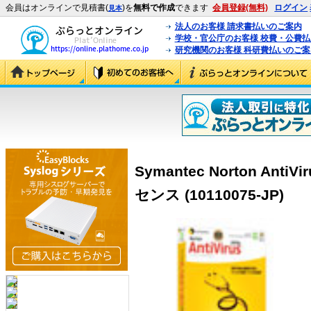
会員はオンラインで見積書(
)を
無料で作成
できます
会員登録(無料)
ログイン
見本
法人のお客様 請求書払いのご案内
学校・官公庁のお客様 校費・公費
研究機関のお客様 科研費払いのご案
Symantec Norton AntiVi
センス (10110075-JP)