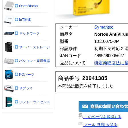
OpenBlocks
IoT関連
メーカー
Symantec
ネットワーク
商品名
Norton AntiVir
型番
10110075-JP
サーバ・ストレージ
保証条件
初期不良対応２
JANコード
4995490005627
パソコン・周辺機器
返品について
特定商取引法に
PCパーツ
商品番号
20941385
本商品は販売を終了しました
サプライ
ソフト・ライセンス
このページを印刷する
メールでURLを送る