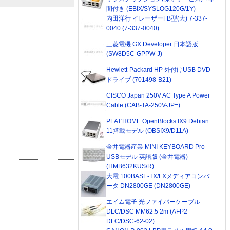
間付き (EBIX/SYSLOG120G/1Y)
内田洋行 イレーザーFB型(大) 7-337-
0040 (7-337-0040)
三菱電機 GX Developer 日本語版
(SW8D5C-GPPW-J)
Hewlett-Packard HP 外付けUSB DVD
ドライブ (701498-B21)
CISCO Japan 250V AC Type A Power
Cable (CAB-TA-250V-JP=)
PLAT'HOME OpenBlocks IX9 Debian
11搭載モデル (OBSIX9/D11A)
金井電器産業 MINI KEYBOARD Pro
USBモデル 英語版 (金井電器)
(HMB632KUS/R)
大電 100BASE-TX/FXメディアコンバ
ータ DN2800GE (DN2800GE)
エイム電子 光ファイバーケーブル
DLC/DSC MM62.5 2m (AFP2-
DLC/DSC-62-02)