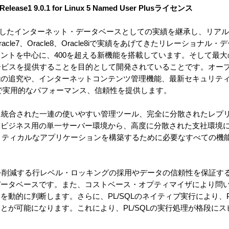
n Release1 9.0.1 for Linux 5 Named User Plusライセンス
cle8iで確立したインターネット・データベースとしての実績を継承し、リアルな
le7、Oracle8、Oracle8iで実績をあげてきたリレーショナル
ントを中心に、400を超える新機能を搭載しています。そして最大
とサービスを提供することを目的として開発されていることです。オー
能の追究や、インターネットコンテンツ管理機能、最新セキュリテ
essで実用的なパフォーマンス、信頼性を提供します。
tionには、完全に統合された一連の使いやすい管理ツール、完全に分散された
ビジネス用の単一サーバー環境から、高度に分散された支社環境に至るま
ビジネス・クリティカルなアプリケーションを構築するために必要なすべての
アクセス競合を削減する行レベル・ロッキングの採用やデータの信頼性を保証
データベースです。また、コストベース・オプティマイザにより問
動的に判断します。さらに、PL/SQLのネイティブ実行により、PL
とが可能になります。これにより、PL/SQLの実行処理が格段に