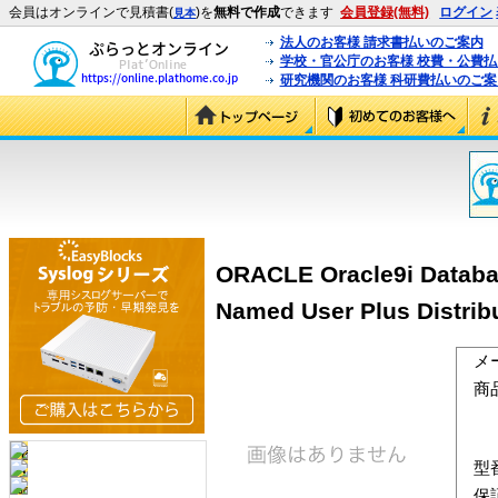
会員はオンラインで見積書(
)を
無料で作成
できます
会員登録(無料)
ログイン
見本
法人のお客様 請求書払いのご案内
学校・官公庁のお客様 校費・公費
研究機関のお客様 科研費払いのご案
ORACLE Oracle9i Database
Named User Plus Distrib
メ
商
型
保