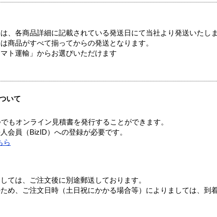
ては、各商品詳細に記載されている発送日にて当社より発送いたし
送は商品がすべて揃ってからの発送となります。
ヤマト運輸」からお選びいただけます
ついて
つでもオンライン見積書を発行することができます。
会員（BizID）への登録が必要です。
ちら
ましては、ご注文後に別途郵送しております。
のため、ご注文日時（土日祝にかかる場合等）によりましては、到