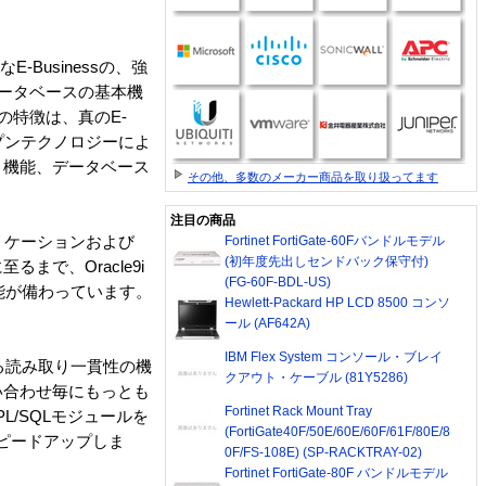
E-Businessの、強
・データベースの基本機
の特徴は、真のE-
プンテクノロジーによ
ィ機能、データベース
その他、多数のメーカー商品を取り扱ってます
注目の商品
レプリケーションおよび
Fortinet FortiGate-60Fバンドルモデル
(初年度先出しセンドバック保守付)
で、Oracle9i
(FG-60F-BDL-US)
機能が備わっています。
Hewlett-Packard HP LCD 8500 コンソ
ール (AF642A)
IBM Flex System コンソール・ブレイ
する読み取り一貫性の機
クアウト・ケーブル (81Y5286)
い合わせ毎にもっとも
Fortinet Rack Mount Tray
/SQLモジュールを
(FortiGate40F/50E/60E/60F/61F/80E/8
スピードアップしま
0F/FS-108E) (SP-RACKTRAY-02)
Fortinet FortiGate-80F バンドルモデル