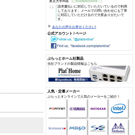
東京大学/K様
(ご利用期間2009年～)
“
請求書払いに対応していただいているので利用
しております。メールでの問い合わせにも丁寧
に対応していただけるので大変ありがたいで
す。
あなたの声をお寄せください!
公式アカウント / ページ
ぷらっとホーム社製品
当社ブランドの製品情報はこちら
人気・定番メーカー
ぷらっとオンラインで人気のメーカーをご紹介！