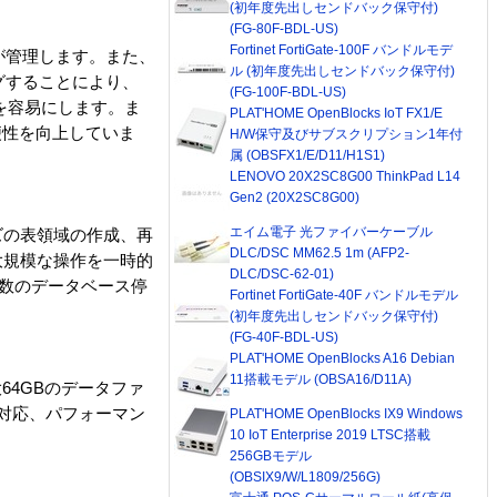
(初年度先出しセンドバック保守付)
(FG-80F-BDL-US)
Fortinet FortiGate-100F バンドルモデ
eが管理します。また、
ル (初年度先出しセンドバック保守付)
グすることにより、
(FG-100F-BDL-US)
を容易にします。ま
PLAT'HOME OpenBlocks IoT FX1/E
と利便性を向上していま
H/W保守及びサブスクリプション1年付
属 (OBSFX1/E/D11/H1S1)
LENOVO 20X2SC8G00 ThinkPad L14
Gen2 (20X2SC8G00)
エイム電子 光ファイバーケーブル
ズの表領域の作成、再
DLC/DSC MM62.5 1m (AFP2-
大規模な操作を一時的
DLC/DSC-62-01)
複数のデータベース停
Fortinet FortiGate-40F バンドルモデル
(初年度先出しセンドバック保守付)
(FG-40F-BDL-US)
PLAT'HOME OpenBlocks A16 Debian
11搭載モデル (OBSA16/D11A)
64GBのデータファ
テム対応、パフォーマン
PLAT'HOME OpenBlocks IX9 Windows
10 IoT Enterprise 2019 LTSC搭載
256GBモデル
(OBSIX9/W/L1809/256G)