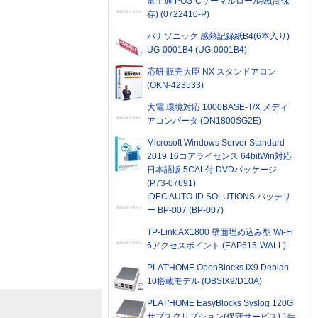
富士通 POS-Cサーマルロール紙(高保
存) (0722410-P)
パナソニック 感熱記録紙B4(6本入り)
UG-0001B4 (UG-0001B4)
応研 販売大臣 NX スタンドアロン
(OKN-423533)
大電 環境対応 1000BASE-T/X メディ
アコンバータ (DN1800SG2E)
Microsoft Windows Server Standard
2019 16コアライセンス 64bitWin対応
日本語版 5CAL付 DVDパッケージ
(P73-07691)
IDEC AUTO-ID SOLUTIONS バッテリ
ー BP-007 (BP-007)
TP-Link AX1800 壁面埋め込み型 Wi-Fi
6アクセスポイント (EAP615-WALL)
PLAT'HOME OpenBlocks IX9 Debian
10搭載モデル (OBSIX9/D10A)
PLAT'HOME EasyBlocks Syslog 120G
サブスクリプション(保守サービス) 1年