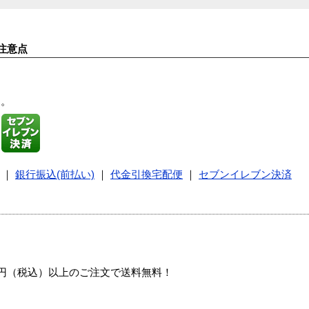
注意点
す。
｜
銀行振込(前払い)
｜
代金引換宅配便
｜
セブンイレブン決済
00円（税込）以上のご注文で送料無料！