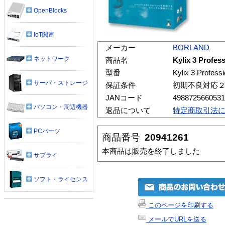
OpenBlocks
IoT関連
メーカー
BORLAND
ネットワーク
商品名
Kylix 3 Pro
型番
Kylix 3 Pro
サーバ・ストレージ
保証条件
初期不良対応
JANコード
4988725660531
パソコン・周辺機器
返品について
特定商取引法
PCパーツ
商品番号
20941261
本商品は販売を終了しました
サプライ
ソフト・ライセンス
このページを印刷する
メールでURLを送る