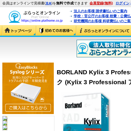
会員はオンラインで見積書(
)を
無料で作成
できます
会員登録(無料)
ログイン
見本
法人のお客様 請求書払いのご案内
学校・官公庁のお客様 校費・公費
研究機関のお客様 科研費払いのご案
BORLAND Kylix 3 Pro
ク (Kylix 3 Professi