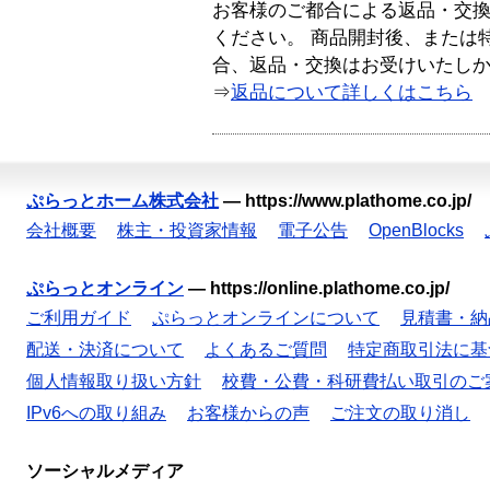
お客様のご都合による返品・交
ください。 商品開封後、または
合、返品・交換はお受けいたし
⇒
返品について詳しくはこちら
ぷらっとホーム株式会社
—
https://www.plathome.co.jp/
会社概要
株主・投資家情報
電子公告
OpenBlocks
ぷらっとオンライン
—
https://online.plathome.co.jp/
ご利用ガイド
ぷらっとオンラインについて
見積書・納
配送・決済について
よくあるご質問
特定商取引法に基
個人情報取り扱い方針
校費・公費・科研費払い取引のご
IPv6への取り組み
お客様からの声
ご注文の取り消し
ソーシャルメディア