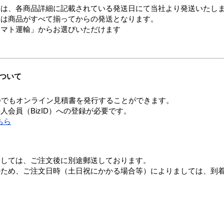
ては、各商品詳細に記載されている発送日にて当社より発送いたし
送は商品がすべて揃ってからの発送となります。
ヤマト運輸」からお選びいただけます
ついて
つでもオンライン見積書を発行することができます。
会員（BizID）への登録が必要です。
ちら
ましては、ご注文後に別途郵送しております。
のため、ご注文日時（土日祝にかかる場合等）によりましては、到