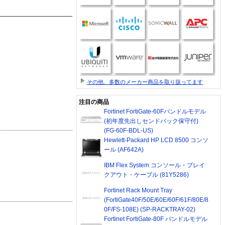
その他、多数のメーカー商品を取り扱ってます
注目の商品
Fortinet FortiGate-60Fバンドルモデル
(初年度先出しセンドバック保守付)
(FG-60F-BDL-US)
Hewlett-Packard HP LCD 8500 コンソ
ール (AF642A)
IBM Flex System コンソール・ブレイ
クアウト・ケーブル (81Y5286)
Fortinet Rack Mount Tray
(FortiGate40F/50E/60E/60F/61F/80E/8
0F/FS-108E) (SP-RACKTRAY-02)
Fortinet FortiGate-80F バンドルモデル