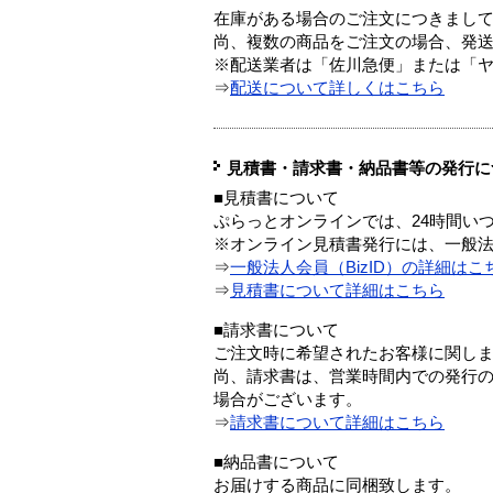
在庫がある場合のご注文につきまし
尚、複数の商品をご注文の場合、発
※配送業者は「佐川急便」または「
⇒
配送について詳しくはこちら
見積書・請求書・納品書等の発行に
■見積書について
ぷらっとオンラインでは、24時間い
※オンライン見積書発行には、一般法人
⇒
一般法人会員（BizID）の詳細はこ
⇒
見積書について詳細はこちら
■請求書について
ご注文時に希望されたお客様に関し
尚、請求書は、営業時間内での発行
場合がございます。
⇒
請求書について詳細はこちら
■納品書について
お届けする商品に同梱致します。