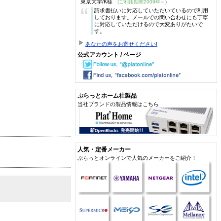
東京大学/K様
(ご利用期間2009年～)
“
請求書払いに対応していただいているので利用
しております。メールでの問い合わせにも丁寧
に対応していただけるので大変ありがたいで
す。
あなたの声をお寄せください!
公式アカウント / ページ
ぷらっとホーム社製品
当社ブランドの製品情報はこちら
人気・定番メーカー
ぷらっとオンラインで人気のメーカーをご紹介！