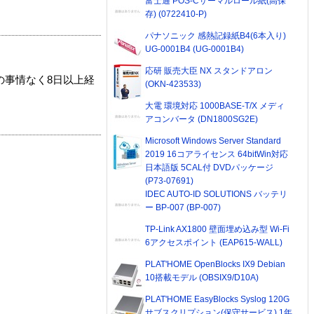
富士通 POS-Cサーマルロール紙(高保
存) (0722410-P)
パナソニック 感熱記録紙B4(6本入り)
UG-0001B4 (UG-0001B4)
応研 販売大臣 NX スタンドアロン
の事情なく8日以上経
(OKN-423533)
大電 環境対応 1000BASE-T/X メディ
アコンバータ (DN1800SG2E)
Microsoft Windows Server Standard
2019 16コアライセンス 64bitWin対応
日本語版 5CAL付 DVDパッケージ
(P73-07691)
IDEC AUTO-ID SOLUTIONS バッテリ
ー BP-007 (BP-007)
TP-Link AX1800 壁面埋め込み型 Wi-Fi
6アクセスポイント (EAP615-WALL)
PLAT'HOME OpenBlocks IX9 Debian
10搭載モデル (OBSIX9/D10A)
PLAT'HOME EasyBlocks Syslog 120G
サブスクリプション(保守サービス) 1年