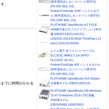
(初年度先出しセンドバック保守付)
ます。
(FG-80F-BDL-US)
Fortinet FortiGate-100F バンドルモデ
ル (初年度先出しセンドバック保守付)
(FG-100F-BDL-US)
PLAT'HOME OpenBlocks IoT FX1/E
H/W保守及びサブスクリプション1年付
属 (OBSFX1/E/D11/H1S1)
LENOVO 20X2SC8G00 ThinkPad L14
Gen2 (20X2SC8G00)
エイム電子 光ファイバーケーブル
DLC/DSC MM62.5 1m (AFP2-
DLC/DSC-62-01)
Fortinet FortiGate-40F バンドルモデル
(初年度先出しセンドバック保守付)
(FG-40F-BDL-US)
PLAT'HOME OpenBlocks A16 Debian
着までに時間がかかる
11搭載モデル (OBSA16/D11A)
PLAT'HOME OpenBlocks IX9 Windows
10 IoT Enterprise 2019 LTSC搭載
256GBモデル
(OBSIX9/W/L1809/256G)