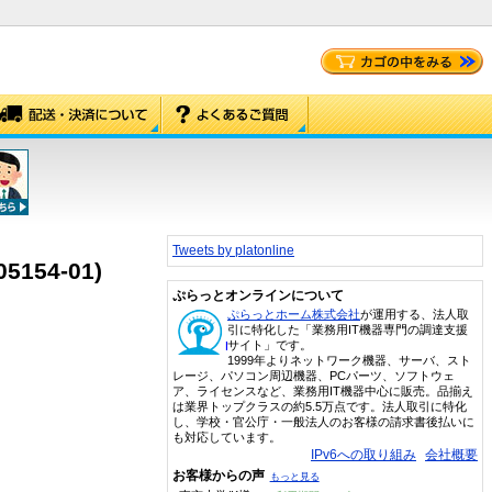
Tweets by platonline
05154-01)
ぷらっとオンラインについて
ぷらっとホーム株式会社
が運用する、法人取
引に特化した「業務用IT機器専門の調達支援
サイト」です。
1999年よりネットワーク機器、サーバ、スト
レージ、パソコン周辺機器、PCパーツ、ソフトウェ
ア、ライセンスなど、業務用IT機器中心に販売。品揃え
は業界トップクラスの約5.5万点です。法人取引に特化
し、学校・官公庁・一般法人のお客様の請求書後払いに
も対応しています。
IPv6への取り組み
会社概要
お客様からの声
もっと見る