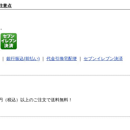
注意点
す。
｜
銀行振込(前払い)
｜
代金引換宅配便
｜
セブンイレブン決済
00円（税込）以上のご注文で送料無料！