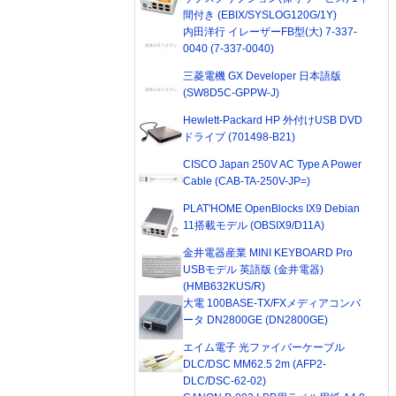
間付き (EBIX/SYSLOG120G/1Y)
内田洋行 イレーザーFB型(大) 7-337-
0040 (7-337-0040)
三菱電機 GX Developer 日本語版
(SW8D5C-GPPW-J)
Hewlett-Packard HP 外付けUSB DVD
ドライブ (701498-B21)
CISCO Japan 250V AC Type A Power
Cable (CAB-TA-250V-JP=)
PLAT'HOME OpenBlocks IX9 Debian
11搭載モデル (OBSIX9/D11A)
金井電器産業 MINI KEYBOARD Pro
USBモデル 英語版 (金井電器)
(HMB632KUS/R)
大電 100BASE-TX/FXメディアコンバ
ータ DN2800GE (DN2800GE)
エイム電子 光ファイバーケーブル
DLC/DSC MM62.5 2m (AFP2-
DLC/DSC-62-02)