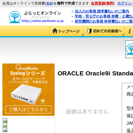
会員はオンラインで見積書(
)を
無料で作成
できます
会員登録(無料)
ログイン
見本
法人のお客様 請求書払いのご案内
学校・官公庁のお客様 校費・公費
研究機関のお客様 科研費払いのご案
ORACLE Oracle9i Standa
メ
商
型
保
J
返