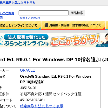
表示履歴
お気に入りを見る
払いのご案内
内
型番まとめ検索»
rd Ed. R9.0.1 For Windows DP 10指名追加 (J
ーカー
ORACLE
品名
Oracle9i Standard Ed. R9.0.1 For Windows
DP 10指名追加
番
J05154-01
証条件
初期不良対応１週間センドバック保証
ANコード
4510261073461
品について
特定商取引法に基づく表示