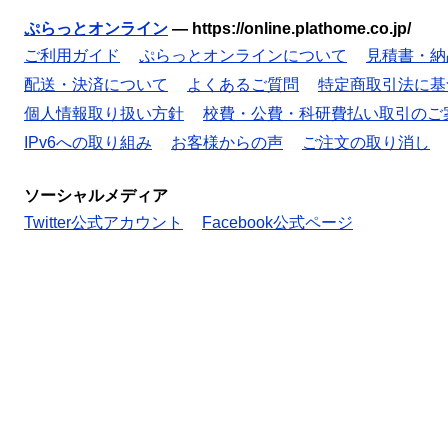
ぷらっとオンライン
—
https://online.plathome.co.jp/
ご利用ガイド
ぷらっとオンラインについて
見積書・納
配送・決済について
よくあるご質問
特定商取引法に基
個人情報取り扱い方針
校費・公費・科研費払い取引のご
IPv6への取り組み
お客様からの声
ご注文の取り消し
ソーシャルメディア
Twitter公式アカウント
Facebook公式ページ