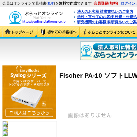
会員はオンラインで見積書(
)を
無料で作成
できます
会員登録(無料)
ログイン
見本
法人のお客様 請求書払いのご案内
学校・官公庁のお客様 校費・公費
研究機関のお客様 科研費払いのご案
Fischer PA-10 ソフトLLWin