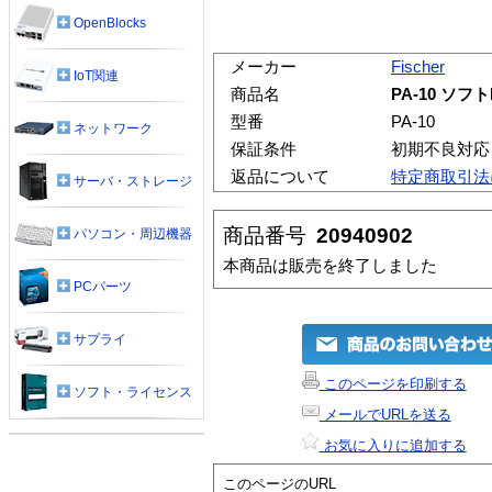
OpenBlocks
メーカー
Fischer
IoT関連
商品名
PA-10 ソフトL
型番
PA-10
ネットワーク
保証条件
初期不良対応
返品について
特定商取引法
サーバ・ストレージ
商品番号
20940902
パソコン・周辺機器
本商品は販売を終了しました
PCパーツ
サプライ
このページを印刷する
ソフト・ライセンス
メールでURLを送る
お気に入りに追加する
このページのURL