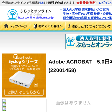
会員はオンラインで見積書(
)を
無料で作成
できます
会員登録(無料)
ログイン
見本
法人のお客様 請求書払いのご案内
学校・官公庁のお客様 校費・公費
研究機関のお客様 科研費払いのご案
Adobe ACROBAT 5.0
(22001458)