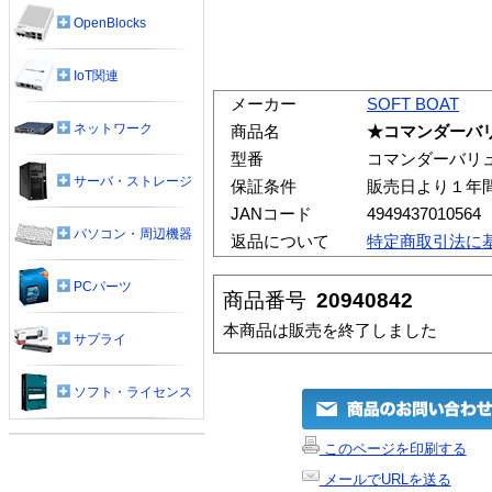
OpenBlocks
IoT関連
メーカー
SOFT BOAT
ネットワーク
商品名
★コマンダーバ
型番
コマンダーバリ
サーバ・ストレージ
保証条件
販売日より１年
JANコード
4949437010564
パソコン・周辺機器
返品について
特定商取引法に
PCパーツ
商品番号
20940842
本商品は販売を終了しました
サプライ
ソフト・ライセンス
このページを印刷する
メールでURLを送る