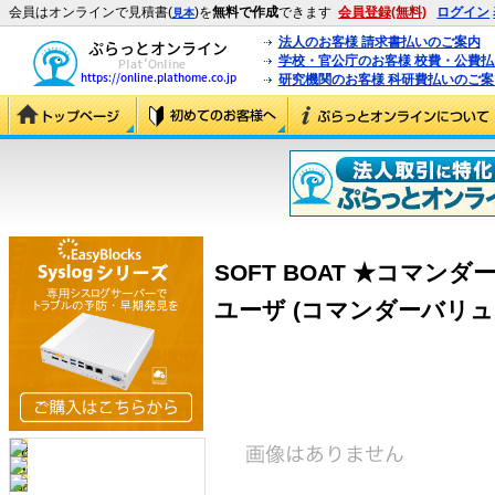
会員はオンラインで見積書(
)を
無料で作成
できます
会員登録(無料)
ログイン
見本
法人のお客様 請求書払いのご案内
学校・官公庁のお客様 校費・公費
研究機関のお客様 科研費払いのご案
SOFT BOAT ★コマ
ユーザ (コマンダーバリ