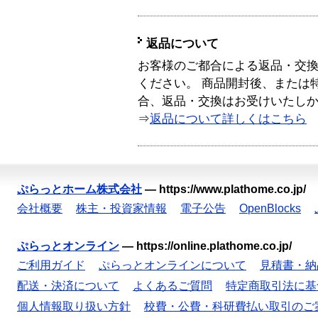
返品について
お客様のご都合による返品・交
ください。 商品開封後、または
合、返品・交換はお受けいたし
⇒
返品について詳しくはこちら
ぷらっとホーム株式会社
—
https://www.plathome.co.jp/
会社概要
株主・投資家情報
電子公告
OpenBlocks
ぷらっとオンライン
—
https://online.plathome.co.jp/
ご利用ガイド
ぷらっとオンラインについて
見積書・納
配送・決済について
よくあるご質問
特定商取引法に基
個人情報取り扱い方針
校費・公費・科研費払い取引のご