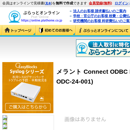
会員はオンラインで見積書(
)を
無料で作成
できます
会員登録(無料)
ログイン
見本
法人のお客様 請求書払いのご案内
学校・官公庁のお客様 校費・公費
研究機関のお客様 科研費払いのご案
メラント Connect ODBC Dri
ODC-24-001)