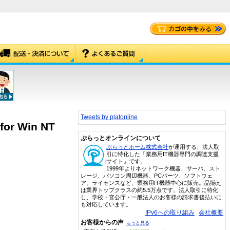
Tweets by platonline
for Win NT
ぷらっとオンラインについて
ぷらっとホーム株式会社
が運用する、法人取
引に特化した「業務用IT機器専門の調達支援
サイト」です。
1999年よりネットワーク機器、サーバ、スト
レージ、パソコン周辺機器、PCパーツ、ソフトウェ
ア、ライセンスなど、業務用IT機器中心に販売。品揃え
は業界トップクラスの約5.5万点です。法人取引に特化
し、学校・官公庁・一般法人のお客様の請求書後払いに
も対応しています。
IPv6への取り組み
会社概要
お客様からの声
もっと見る