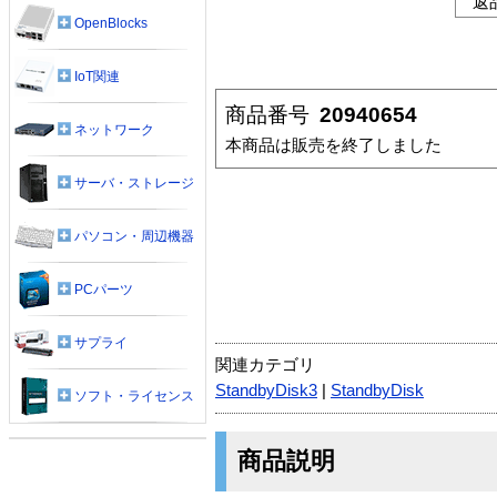
返
OpenBlocks
IoT関連
商品番号
20940654
ネットワーク
本商品は販売を終了しました
サーバ・ストレージ
パソコン・周辺機器
PCパーツ
サプライ
関連カテゴリ
StandbyDisk3
|
StandbyDisk
ソフト・ライセンス
商品説明