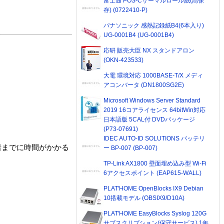
富士通 POS-Cサーマルロール紙(高保
存) (0722410-P)
パナソニック 感熱記録紙B4(6本入り)
UG-0001B4 (UG-0001B4)
応研 販売大臣 NX スタンドアロン
(OKN-423533)
大電 環境対応 1000BASE-T/X メディ
アコンバータ (DN1800SG2E)
Microsoft Windows Server Standard
2019 16コアライセンス 64bitWin対応
日本語版 5CAL付 DVDパッケージ
(P73-07691)
IDEC AUTO-ID SOLUTIONS バッテリ
着までに時間がかかる
ー BP-007 (BP-007)
TP-Link AX1800 壁面埋め込み型 Wi-Fi
6アクセスポイント (EAP615-WALL)
PLAT'HOME OpenBlocks IX9 Debian
10搭載モデル (OBSIX9/D10A)
PLAT'HOME EasyBlocks Syslog 120G
サブスクリプション(保守サービス) 1年