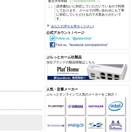
東京大学/K様
(ご利用期間2009年～)
“
請求書払いに対応していただいているので利用
しております。メールでの問い合わせにも丁寧
に対応していただけるので大変ありがたいで
す。
あなたの声をお寄せください!
公式アカウント / ページ
ぷらっとホーム社製品
当社ブランドの製品情報はこちら
人気・定番メーカー
ぷらっとオンラインで人気のメーカーをご紹介！