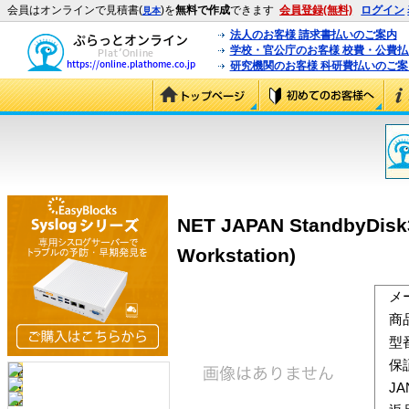
会員はオンラインで見積書(
)を
無料で作成
できます
会員登録(無料)
ログイン
見本
法人のお客様 請求書払いのご案内
学校・官公庁のお客様 校費・公費
研究機関のお客様 科研費払いのご案
NET JAPAN StandbyDisk3.
Workstation)
メ
商
型
保
J