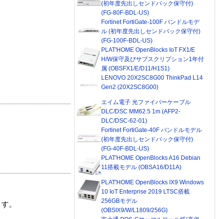
(初年度先出しセンドバック保守付)
(FG-80F-BDL-US)
Fortinet FortiGate-100F バンドルモデ
ル (初年度先出しセンドバック保守付)
(FG-100F-BDL-US)
PLAT'HOME OpenBlocks IoT FX1/E
H/W保守及びサブスクリプション1年付
属 (OBSFX1/E/D11/H1S1)
LENOVO 20X2SC8G00 ThinkPad L14
Gen2 (20X2SC8G00)
エイム電子 光ファイバーケーブル
DLC/DSC MM62.5 1m (AFP2-
DLC/DSC-62-01)
Fortinet FortiGate-40F バンドルモデル
(初年度先出しセンドバック保守付)
(FG-40F-BDL-US)
PLAT'HOME OpenBlocks A16 Debian
11搭載モデル (OBSA16/D11A)
PLAT'HOME OpenBlocks IX9 Windows
10 IoT Enterprise 2019 LTSC搭載
256GBモデル
ます。
(OBSIX9/W/L1809/256G)