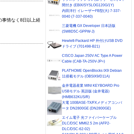
間付き (EBIX/SYSLOG120G/1Y)
内田洋行 イレーザーFB型(大) 7-337-
0040 (7-337-0040)
の事情なく8日以上経
三菱電機 GX Developer 日本語版
(SW8D5C-GPPW-J)
Hewlett-Packard HP 外付けUSB DVD
ドライブ (701498-B21)
CISCO Japan 250V AC Type A Power
Cable (CAB-TA-250V-JP=)
PLAT'HOME OpenBlocks IX9 Debian
11搭載モデル (OBSIX9/D11A)
金井電器産業 MINI KEYBOARD Pro
USBモデル 英語版 (金井電器)
(HMB632KUS/R)
大電 100BASE-TX/FXメディアコンバ
ータ DN2800GE (DN2800GE)
エイム電子 光ファイバーケーブル
DLC/DSC MM62.5 2m (AFP2-
DLC/DSC-62-02)