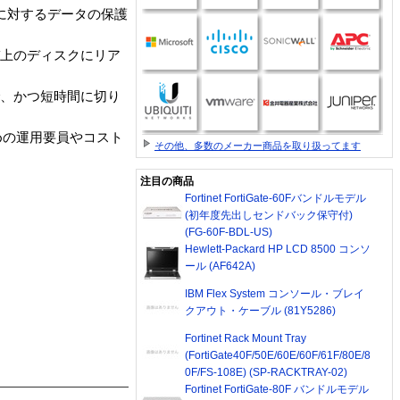
害に対するデータの保護
ーバ上のディスクにリア
）で、かつ短時間に切り
めの運用要員やコスト
その他、多数のメーカー商品を取り扱ってます
注目の商品
Fortinet FortiGate-60Fバンドルモデル
(初年度先出しセンドバック保守付)
(FG-60F-BDL-US)
Hewlett-Packard HP LCD 8500 コンソ
ール (AF642A)
IBM Flex System コンソール・ブレイ
クアウト・ケーブル (81Y5286)
Fortinet Rack Mount Tray
(FortiGate40F/50E/60E/60F/61F/80E/8
0F/FS-108E) (SP-RACKTRAY-02)
Fortinet FortiGate-80F バンドルモデル