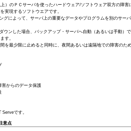
しくは２台以上）のＰＣサーバを使ったハードウェア/ソフトウェア双方の障
縮を実現するソフトウエアです。
のミラーリングによって、サーバ上の重要なデータやプログラムを別のサ
障害によりダウンした場合、バックアップ・サーバへ自動（あるいは手動
します。
時間を最少限に止めると同時に、夜間あるいは遠隔地での障害のた
プ
障害からのデータ保護
性
NT Serveです。
注意点