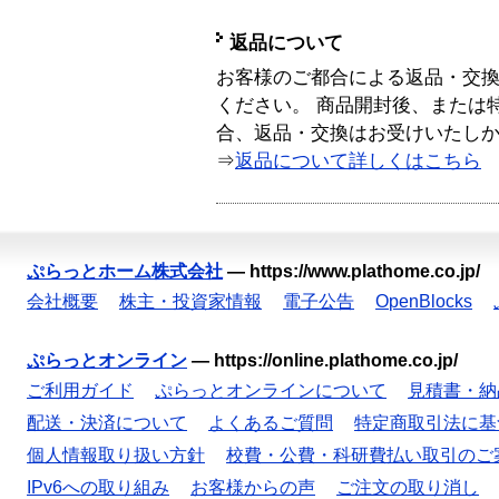
返品について
お客様のご都合による返品・交
ください。 商品開封後、または
合、返品・交換はお受けいたし
⇒
返品について詳しくはこちら
ぷらっとホーム株式会社
—
https://www.plathome.co.jp/
会社概要
株主・投資家情報
電子公告
OpenBlocks
ぷらっとオンライン
—
https://online.plathome.co.jp/
ご利用ガイド
ぷらっとオンラインについて
見積書・納
配送・決済について
よくあるご質問
特定商取引法に基
個人情報取り扱い方針
校費・公費・科研費払い取引のご
IPv6への取り組み
お客様からの声
ご注文の取り消し