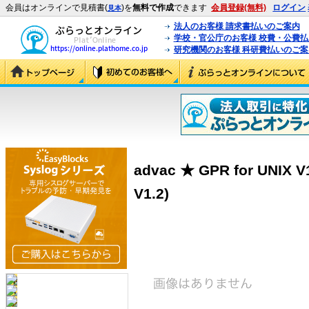
会員はオンラインで見積書(
)を
無料で作成
できます
会員登録(無料)
ログイン
見本
法人のお客様 請求書払いのご案内
学校・官公庁のお客様 校費・公費
研究機関のお客様 科研費払いのご案
advac ★ GPR for UNIX 
V1.2)