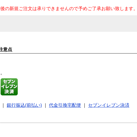
売後の新規ご注文は承りできませんので予めご了承お願い致します
注意点
す。
｜
銀行振込(前払い)
｜
代金引換宅配便
｜
セブンイレブン決済