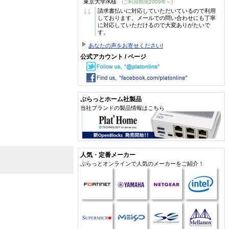
東京大学/K様
(ご利用期間2009年～)
“
請求書払いに対応していただいているので利用
しております。メールでの問い合わせにも丁寧
に対応していただけるので大変ありがたいで
す。
あなたの声をお寄せください!
公式アカウント / ページ
ぷらっとホーム社製品
当社ブランドの製品情報はこちら
人気・定番メーカー
ぷらっとオンラインで人気のメーカーをご紹介！