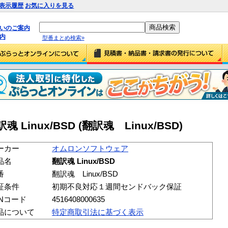
表示履歴
お気に入りを見る
払いのご案内
内
型番まとめ検索»
inux/BSD (翻訳魂 Linux/BSD)
ーカー
オムロンソフトウェア
品名
翻訳魂 Linux/BSD
番
翻訳魂 Linux/BSD
証条件
初期不良対応１週間センドバック保証
ANコード
4516408000635
品について
特定商取引法に基づく表示