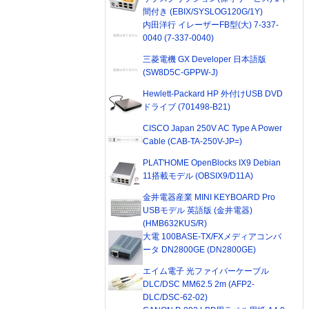
間付き (EBIX/SYSLOG120G/1Y)
内田洋行 イレーザーFB型(大) 7-337-
0040 (7-337-0040)
三菱電機 GX Developer 日本語版
(SW8D5C-GPPW-J)
Hewlett-Packard HP 外付けUSB DVD
ドライブ (701498-B21)
CISCO Japan 250V AC Type A Power
Cable (CAB-TA-250V-JP=)
PLAT'HOME OpenBlocks IX9 Debian
11搭載モデル (OBSIX9/D11A)
金井電器産業 MINI KEYBOARD Pro
USBモデル 英語版 (金井電器)
(HMB632KUS/R)
大電 100BASE-TX/FXメディアコンバ
ータ DN2800GE (DN2800GE)
エイム電子 光ファイバーケーブル
DLC/DSC MM62.5 2m (AFP2-
DLC/DSC-62-02)