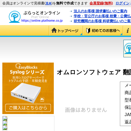
会員はオンラインで見積書(
)を
無料で作成
できます
会員登録(無料)
ログイン
見本
法人のお客様 請求書払いのご案内
学校・官公庁のお客様 校費・公費
研究機関のお客様 科研費払いのご案
オムロンソフトウェア 翻訳魂 L
メ
商
型
保
J
返