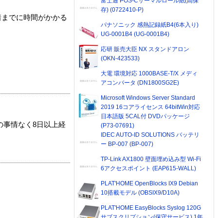
富士通 POS-Cサーマルロール紙(高保
存) (0722410-P)
着までに時間がかかる
パナソニック 感熱記録紙B4(6本入り)
UG-0001B4 (UG-0001B4)
応研 販売大臣 NX スタンドアロン
(OKN-423533)
大電 環境対応 1000BASE-T/X メディ
アコンバータ (DN1800SG2E)
Microsoft Windows Server Standard
2019 16コアライセンス 64bitWin対応
日本語版 5CAL付 DVDパッケージ
の事情なく8日以上経
(P73-07691)
IDEC AUTO-ID SOLUTIONS バッテリ
ー BP-007 (BP-007)
TP-Link AX1800 壁面埋め込み型 Wi-Fi
6アクセスポイント (EAP615-WALL)
PLAT'HOME OpenBlocks IX9 Debian
10搭載モデル (OBSIX9/D10A)
PLAT'HOME EasyBlocks Syslog 120G
サブスクリプション(保守サービス) 1年