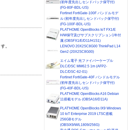
(初年度先出しセンドバック保守付)
(FG-80F-BDL-US)
Fortinet FortiGate-100F バンドルモデ
ル (初年度先出しセンドバック保守付)
(FG-100F-BDL-US)
PLAT'HOME OpenBlocks IoT FX1/E
H/W保守及びサブスクリプション1年付
属 (OBSFX1/E/D11/H1S1)
ます。
LENOVO 20X2SC8G00 ThinkPad L14
Gen2 (20X2SC8G00)
エイム電子 光ファイバーケーブル
DLC/DSC MM62.5 1m (AFP2-
DLC/DSC-62-01)
Fortinet FortiGate-40F バンドルモデル
(初年度先出しセンドバック保守付)
(FG-40F-BDL-US)
PLAT'HOME OpenBlocks A16 Debian
11搭載モデル (OBSA16/D11A)
PLAT'HOME OpenBlocks IX9 Windows
10 IoT Enterprise 2019 LTSC搭載
256GBモデル
(OBSIX9/W/L1809/256G)