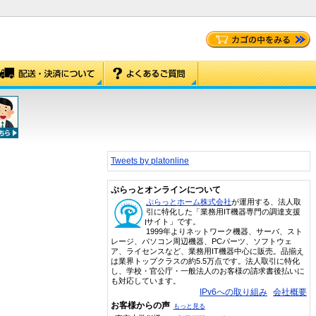
Tweets by platonline
ぷらっとオンラインについて
ぷらっとホーム株式会社
が運用する、法人取
引に特化した「業務用IT機器専門の調達支援
サイト」です。
1999年よりネットワーク機器、サーバ、スト
レージ、パソコン周辺機器、PCパーツ、ソフトウェ
ア、ライセンスなど、業務用IT機器中心に販売。品揃え
は業界トップクラスの約5.5万点です。法人取引に特化
し、学校・官公庁・一般法人のお客様の請求書後払いに
も対応しています。
IPv6への取り組み
会社概要
お客様からの声
もっと見る