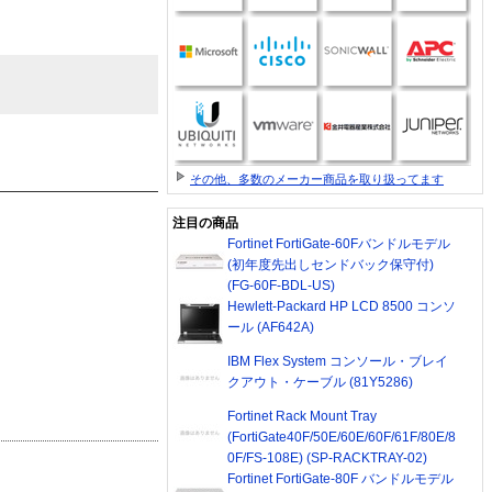
。
その他、多数のメーカー商品を取り扱ってます
注目の商品
Fortinet FortiGate-60Fバンドルモデル
(初年度先出しセンドバック保守付)
(FG-60F-BDL-US)
Hewlett-Packard HP LCD 8500 コンソ
ール (AF642A)
IBM Flex System コンソール・ブレイ
クアウト・ケーブル (81Y5286)
Fortinet Rack Mount Tray
(FortiGate40F/50E/60E/60F/61F/80E/8
0F/FS-108E) (SP-RACKTRAY-02)
Fortinet FortiGate-80F バンドルモデル