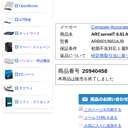
OpenBlocks
IoT関連
メーカー
Computer Associat
ネットワーク
商品名
ARCserveIT 6.61 A
型番
ARB6019661AJB
サーバ・ストレージ
保証条件
初期不良対応１週
返品について
特定商取引法に基
パソコン・周辺機器
商品番号
20940458
PCパーツ
本商品は販売を終了しました
サプライ
ソフト・ライセンス
このページを印刷する
メールでURLを送る
お気に入りに追加する