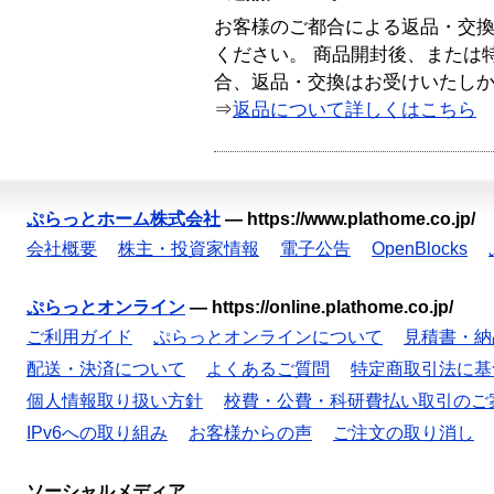
お客様のご都合による返品・交
ください。 商品開封後、または
合、返品・交換はお受けいたし
⇒
返品について詳しくはこちら
ぷらっとホーム株式会社
—
https://www.plathome.co.jp/
会社概要
株主・投資家情報
電子公告
OpenBlocks
ぷらっとオンライン
—
https://online.plathome.co.jp/
ご利用ガイド
ぷらっとオンラインについて
見積書・納
配送・決済について
よくあるご質問
特定商取引法に基
個人情報取り扱い方針
校費・公費・科研費払い取引のご
IPv6への取り組み
お客様からの声
ご注文の取り消し
ソーシャルメディア