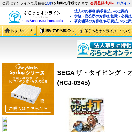
会員はオンラインで見積書(
)を
無料で作成
できます
会員登録(無料)
ログイン
見本
法人のお客様 請求書払いのご案内
学校・官公庁のお客様 校費・公費
研究機関のお客様 科研費払いのご案
SEGA ザ・タイピング・オ
(HCJ-0345)