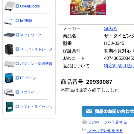
OpenBlocks
IoT関連
メーカー
SEGA
ネットワーク
商品名
ザ・タイピング
型番
HCJ-0345
サーバ・ストレージ
保証条件
初期不良対応
JANコード
497436520345
パソコン・周辺機器
返品について
特定商取引法
PCパーツ
商品番号
20930087
本商品は販売を終了しました
サプライ
ソフト・ライセンス
このページを印刷する
メールでURLを送る