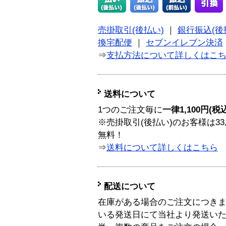
売掛取引(後払い)
｜
銀行振込(後
換宅配便
｜
セブンイレブン決済
⇒
支払方法について詳しくはこ
送料について
1つのご注文毎に
一律1,100円(税
※売掛取引(後払い)のお客様は33
無料！
⇒
送料について詳しくはこちら
配送について
在庫がある場合のご注文につき
いる発送日にて当社より発送い