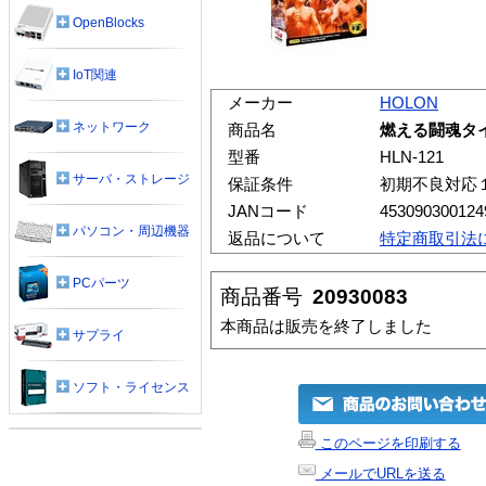
OpenBlocks
IoT関連
メーカー
HOLON
ネットワーク
商品名
燃える闘魂タ
型番
HLN-121
サーバ・ストレージ
保証条件
初期不良対応
JANコード
453090300124
パソコン・周辺機器
返品について
特定商取引法
PCパーツ
商品番号
20930083
本商品は販売を終了しました
サプライ
ソフト・ライセンス
このページを印刷する
メールでURLを送る