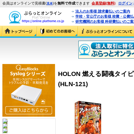
会員はオンラインで見積書(
)を
無料で作成
できます
会員登録(無料)
ログイン
見本
法人のお客様 請求書払いのご案内
学校・官公庁のお客様 校費・公費
研究機関のお客様 科研費払いのご案
HOLON 燃える闘魂タ
(HLN-121)