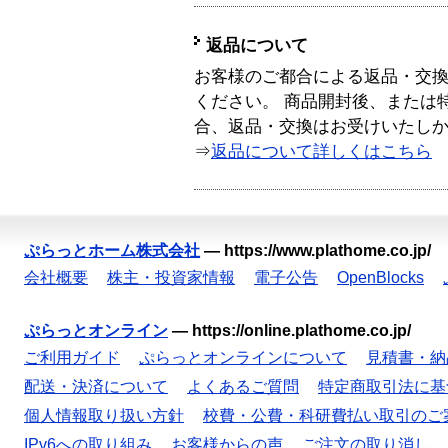
返品について
お客様のご都合による返品・交
ください。 商品開封後、または
合、返品・交換はお受けいたし
⇒
返品について詳しくはこちら
ぷらっとホーム株式会社
—
https://www.plathome.co.jp/
会社概要
株主・投資家情報
電子公告
OpenBlocks
ぷらっとオンライン
—
https://online.plathome.co.jp/
ご利用ガイド
ぷらっとオンラインについて
見積書・納
配送・決済について
よくあるご質問
特定商取引法に基
個人情報取り扱い方針
校費・公費・科研費払い取引のご
IPv6への取り組み
お客様からの声
ご注文の取り消し