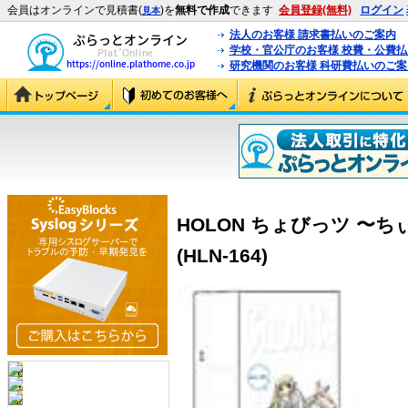
会員はオンラインで見積書(
)を
無料で作成
できます
会員登録(無料)
ログイン
見本
法人のお客様 請求書払いのご案内
学校・官公庁のお客様 校費・公費
研究機関のお客様 科研費払いのご案
HOLON ちょびっツ 〜
(HLN-164)