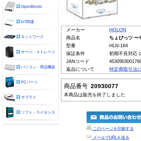
OpenBlocks
IoT関連
メーカー
HOLON
ネットワーク
商品名
ちょびっツ 〜
型番
HLN-164
サーバ・ストレージ
保証条件
初期不良対応
JANコード
453090300176
パソコン・周辺機器
返品について
特定商取引法
PCパーツ
商品番号
20930077
本商品は販売を終了しました
サプライ
ソフト・ライセンス
このページを印刷する
メールでURLを送る