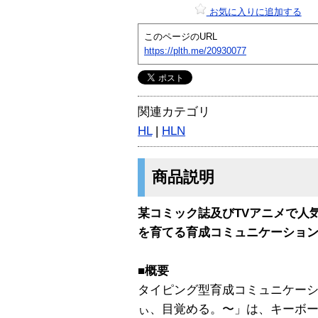
お気に入りに追加する
このページのURL
https://plth.me/20930077
関連カテゴリ
HL
|
HLN
商品説明
某コミック誌及びTVアニメで人
を育てる育成コミュニケーショ
■概要
タイピング型育成コミュニケー
ぃ、目覚める。〜」は、キーボ