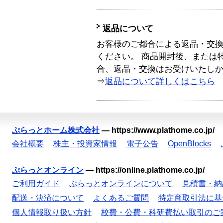
返品について
お客様のご都合による返品・交
ください。 商品開封後、または
合、返品・交換はお受けいたし
⇒
返品について詳しくはこちら
ぷらっとホーム株式会社
—
https://www.plathome.co.jp/
会社概要
株主・投資家情報
電子公告
OpenBlocks
ぷらっとオンライン
—
https://online.plathome.co.jp/
ご利用ガイド
ぷらっとオンラインについて
見積書・納
配送・決済について
よくあるご質問
特定商取引法に基
個人情報取り扱い方針
校費・公費・科研費払い取引のご