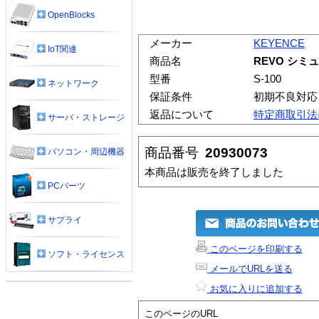
OpenBlocks
メーカー
KEYENCE
IoT関連
商品名
REVO シ
型番
S-100
ネットワーク
保証条件
初期不良対応
返品について
特定商取引法
サーバ・ストレージ
商品番号
20930073
パソコン・周辺機器
本商品は販売を終了しました
PCパーツ
サプライ
このページを印刷する
ソフト・ライセンス
メールでURLを送る
お気に入りに追加する
このページのURL