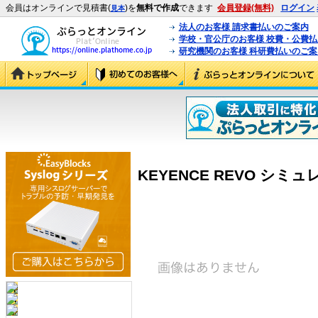
会員はオンラインで見積書(
)を
無料で作成
できます
会員登録(無料)
ログイン
見本
法人のお客様 請求書払いのご案内
学校・官公庁のお客様 校費・公費
研究機関のお客様 科研費払いのご案
KEYENCE REVO シミュ