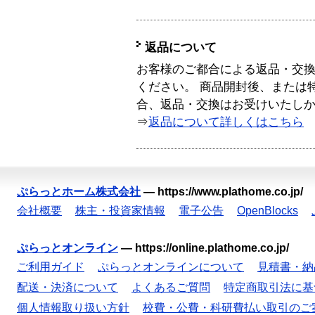
返品について
お客様のご都合による返品・交
ください。 商品開封後、または
合、返品・交換はお受けいたし
⇒
返品について詳しくはこちら
ぷらっとホーム株式会社
—
https://www.plathome.co.jp/
会社概要
株主・投資家情報
電子公告
OpenBlocks
ぷらっとオンライン
—
https://online.plathome.co.jp/
ご利用ガイド
ぷらっとオンラインについて
見積書・納
配送・決済について
よくあるご質問
特定商取引法に基
個人情報取り扱い方針
校費・公費・科研費払い取引のご