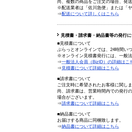
尚、複数の商品をご注文の場合、発
※配送業者は「佐川急便」または「
⇒
配送について詳しくはこちら
見積書・請求書・納品書等の発行に
■見積書について
ぷらっとオンラインでは、24時間い
※オンライン見積書発行には、一般法人
⇒
一般法人会員（BizID）の詳細はこ
⇒
見積書について詳細はこちら
■請求書について
ご注文時に希望されたお客様に関し
尚、請求書は、営業時間内での発行
場合がございます。
⇒
請求書について詳細はこちら
■納品書について
お届けする商品に同梱致します。
⇒
納品書について詳細はこちら