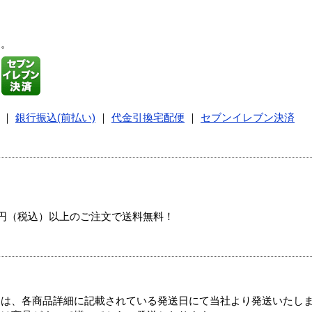
す。
｜
銀行振込(前払い)
｜
代金引換宅配便
｜
セブンイレブン決済
00円（税込）以上のご注文で送料無料！
ては、各商品詳細に記載されている発送日にて当社より発送いたし