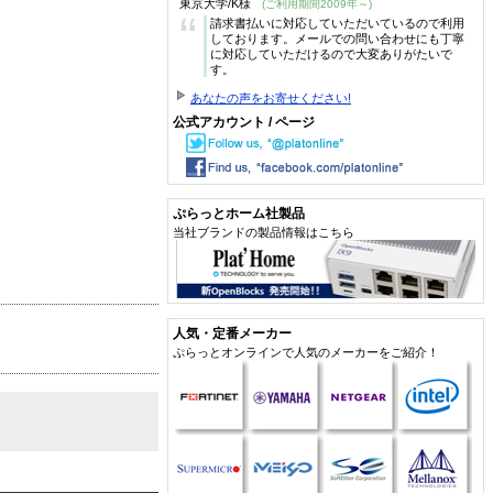
東京大学/K様
(ご利用期間2009年～)
“
請求書払いに対応していただいているので利用
しております。メールでの問い合わせにも丁寧
に対応していただけるので大変ありがたいで
す。
あなたの声をお寄せください!
公式アカウント / ページ
ぷらっとホーム社製品
当社ブランドの製品情報はこちら
人気・定番メーカー
ぷらっとオンラインで人気のメーカーをご紹介！