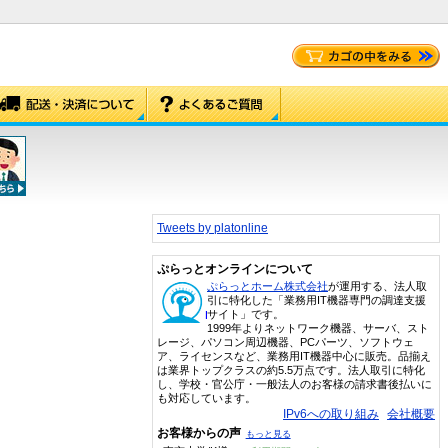
Tweets by platonline
ぷらっとオンラインについて
ぷらっとホーム株式会社
が運用する、法人取
引に特化した「業務用IT機器専門の調達支援
サイト」です。
1999年よりネットワーク機器、サーバ、スト
レージ、パソコン周辺機器、PCパーツ、ソフトウェ
ア、ライセンスなど、業務用IT機器中心に販売。品揃え
は業界トップクラスの約5.5万点です。法人取引に特化
し、学校・官公庁・一般法人のお客様の請求書後払いに
も対応しています。
IPv6への取り組み
会社概要
お客様からの声
もっと見る