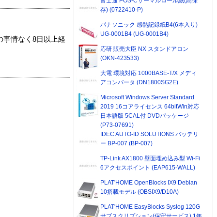
富士通 POS-Cサーマルロール紙(高保
存) (0722410-P)
パナソニック 感熱記録紙B4(6本入り)
UG-0001B4 (UG-0001B4)
の事情なく8日以上経
応研 販売大臣 NX スタンドアロン
(OKN-423533)
大電 環境対応 1000BASE-T/X メディ
アコンバータ (DN1800SG2E)
Microsoft Windows Server Standard
2019 16コアライセンス 64bitWin対応
日本語版 5CAL付 DVDパッケージ
(P73-07691)
IDEC AUTO-ID SOLUTIONS バッテリ
ー BP-007 (BP-007)
TP-Link AX1800 壁面埋め込み型 Wi-Fi
6アクセスポイント (EAP615-WALL)
PLAT'HOME OpenBlocks IX9 Debian
10搭載モデル (OBSIX9/D10A)
PLAT'HOME EasyBlocks Syslog 120G
サブスクリプション(保守サービス) 1年