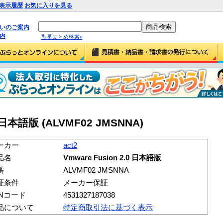
表示履歴
お気に入りを見る
払いのご案内
内
型番まとめ検索»
.0 日本語版 (ALVMF02 JMSNNA)
ーカー
act2
品名
Vmware Fusion 2.0 日本語版
番
ALVMF02 JMSNNA
証条件
メーカー保証
ANコード
4531327187038
品について
特定商取引法に基づく表示