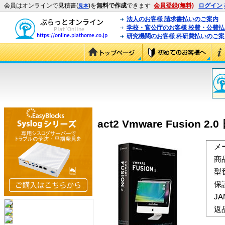
会員はオンラインで見積書(
)を
無料で作成
できます
会員登録(無料)
ログイン
見本
法人のお客様 請求書払いのご案内
学校・官公庁のお客様 校費・公費
研究機関のお客様 科研費払いのご案
act2 Vmware Fusion 2
メ
商
型
保
J
返