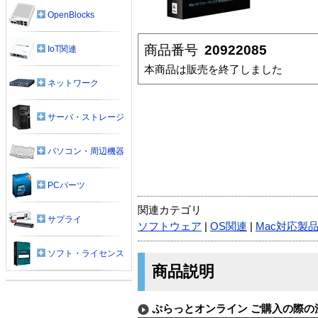
OpenBlocks
商品番号
20922085
IoT関連
本商品は販売を終了しました
ネットワーク
サーバ・ストレージ
パソコン・周辺機器
PCパーツ
関連カテゴリ
サプライ
ソフトウェア
|
OS関連
|
Mac対応製
ソフト・ライセンス
商品説明
ぷらっとオンライン ご購入の際の