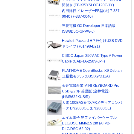
間付き (EBIX/SYSLOG120G/1Y)
内田洋行 イレーザーFB型(大) 7-337-
0040 (7-337-0040)
三菱電機 GX Developer 日本語版
(SW8D5C-GPPW-J)
Hewlett-Packard HP 外付けUSB DVD
ドライブ (701498-B21)
CISCO Japan 250V AC Type A Power
Cable (CAB-TA-250V-JP=)
PLAT'HOME OpenBlocks IX9 Debian
11搭載モデル (OBSIX9/D11A)
金井電器産業 MINI KEYBOARD Pro
USBモデル 英語版 (金井電器)
(HMB632KUS/R)
大電 100BASE-TX/FXメディアコンバ
ータ DN2800GE (DN2800GE)
エイム電子 光ファイバーケーブル
DLC/DSC MM62.5 2m (AFP2-
DLC/DSC-62-02)