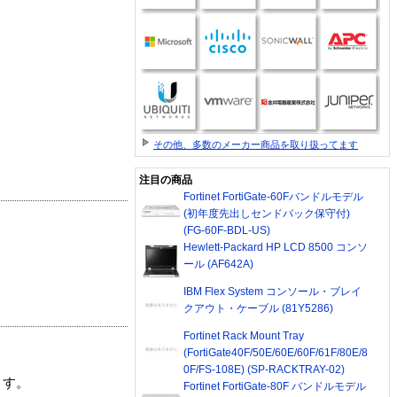
その他、多数のメーカー商品を取り扱ってます
注目の商品
Fortinet FortiGate-60Fバンドルモデル
(初年度先出しセンドバック保守付)
(FG-60F-BDL-US)
Hewlett-Packard HP LCD 8500 コンソ
ール (AF642A)
IBM Flex System コンソール・ブレイ
クアウト・ケーブル (81Y5286)
Fortinet Rack Mount Tray
(FortiGate40F/50E/60E/60F/61F/80E/8
0F/FS-108E) (SP-RACKTRAY-02)
ます。
Fortinet FortiGate-80F バンドルモデル