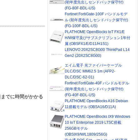
(初年度先出しセンドバック保守付)
(FG-80F-BDL-US)
Fortinet FortiGate-100F バンドルモデ
ル (初年度先出しセンドバック保守付)
(FG-100F-BDL-US)
PLAT'HOME OpenBlocks IoT FX1/E
H/W保守及びサブスクリプション1年付
属 (OBSFX1/E/D11/H1S1)
LENOVO 20X2SC8G00 ThinkPad L14
Gen2 (20X2SC8G00)
エイム電子 光ファイバーケーブル
DLC/DSC MM62.5 1m (AFP2-
DLC/DSC-62-01)
Fortinet FortiGate-40F バンドルモデル
(初年度先出しセンドバック保守付)
(FG-40F-BDL-US)
着までに時間がかかる
PLAT'HOME OpenBlocks A16 Debian
11搭載モデル (OBSA16/D11A)
PLAT'HOME OpenBlocks IX9 Windows
10 IoT Enterprise 2019 LTSC搭載
256GBモデル
(OBSIX9/W/L1809/256G)