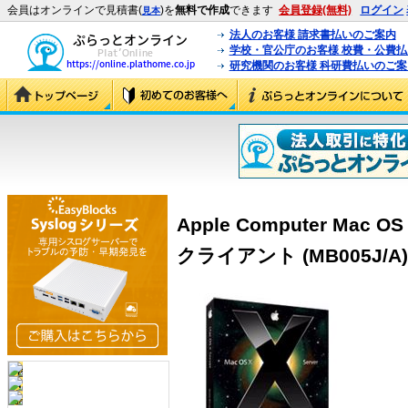
会員はオンラインで見積書(
)を
無料で作成
できます
会員登録(無料)
ログイン
見本
法人のお客様 請求書払いのご案内
学校・官公庁のお客様 校費・公費
研究機関のお客様 科研費払いのご案
Apple Computer Mac OS 
クライアント (MB005J/A)