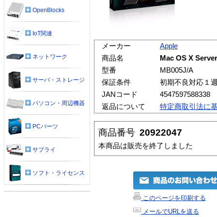
OpenBlocks
IoT関連
メーカー
Apple
ネットワーク
商品名
Mac OS X Serv
型番
MB005J/A
サーバ・ストレージ
保証条件
初期不良対応１
JANコード
4547597588338
パソコン・周辺機器
返品について
特定商取引法に
PCパーツ
商品番号
20922047
本商品は販売を終了しました
サプライ
ソフト・ライセンス
このページを印刷する
メールでURLを送る