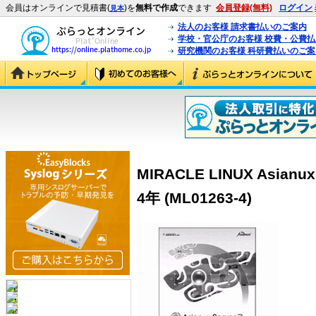
会員はオンラインで見積書(
)を
無料で作成
できます
会員登録(無料)
ログイン
見本
法人のお客様 請求書払いのご案内
学校・官公庁のお客様 校費・公費
研究機関のお客様 科研費払いのご案
MIRACLE LINUX Asia
4年 (ML01263-4)