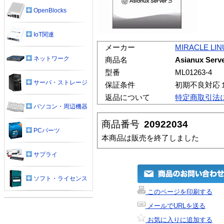
OpenBlocks
IoT関連
メーカー
MIRACLE LIN
ネットワーク
商品名
Asianux Se
型番
ML01263-4
サーバ・ストレージ
保証条件
初期不良対応
返品について
特定商取引法
パソコン・周辺機器
商品番号
20922034
PCパーツ
本商品は販売を終了しました
サプライ
ソフト・ライセンス
このページを印刷する
メールでURLを送る
お気に入りに追加する