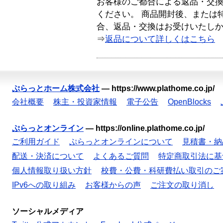
お客様のご都合による返品・交
ください。 商品開封後、または
合、返品・交換はお受けいたし
⇒
返品について詳しくはこちら
ぷらっとホーム株式会社
—
https://www.plathome.co.jp/
会社概要
株主・投資家情報
電子公告
OpenBlocks
ぷらっとオンライン
—
https://online.plathome.co.jp/
ご利用ガイド
ぷらっとオンラインについて
見積書・納
配送・決済について
よくあるご質問
特定商取引法に基
個人情報取り扱い方針
校費・公費・科研費払い取引のご
IPv6への取り組み
お客様からの声
ご注文の取り消し
ソーシャルメディア