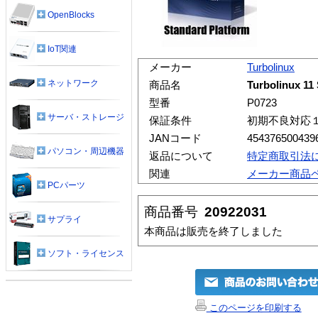
OpenBlocks
IoT関連
メーカー
Turbolinux
ネットワーク
商品名
Turbolinux 11
型番
P0723
サーバ・ストレージ
保証条件
初期不良対応
JANコード
454376500439
パソコン・周辺機器
返品について
特定商取引法
関連
メーカー商品
PCパーツ
商品番号
20922031
サプライ
本商品は販売を終了しました
ソフト・ライセンス
このページを印刷する