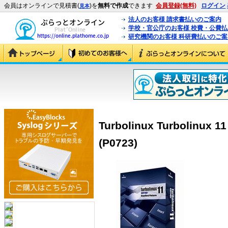
会員はオンラインで見積書(
)を
無料で作成
できます
会員登録(無料)
ログイン
見本
法人のお客様 請求書払いのご案内
学校・官公庁のお客様 校費・公費
研究機関のお客様 科研費払いのご案
Turbolinux Turbolinux 11
(P0723)