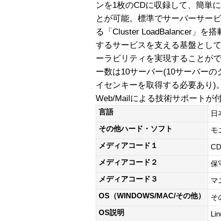
ンを1枚のCDに収録して、簡単
とが可能。標準でサーバーサー
る「Cluster LoadBalanc
するサービスを支える基盤とし
ーラビリティを実現することがで
ー数は10サーバー(10サーバー
イセンキーを取得する必要あり)
Web/Mailによる技術サポートが
言語
日
その他ハード・ソフト
モ
メディアコード１
CD
メディアコード２
保
メディアコード３
マ
OS（WINDOWS/MAC/その他）
そ
OS説明
Lin