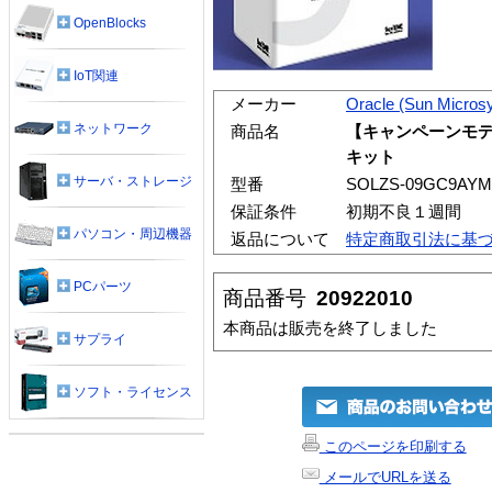
OpenBlocks
IoT関連
メーカー
Oracle (Sun Micros
ネットワーク
商品名
【キャンペーンモデル】S
キット
サーバ・ストレージ
型番
SOLZS-09GC9AYM
保証条件
初期不良１週間
パソコン・周辺機器
返品について
特定商取引法に基
PCパーツ
商品番号
20922010
本商品は販売を終了しました
サプライ
ソフト・ライセンス
このページを印刷する
メールでURLを送る