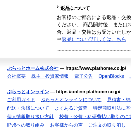
返品について
お客様のご都合による返品・交
ください。 商品開封後、または
合、返品・交換はお受けいたし
⇒
返品について詳しくはこちら
ぷらっとホーム株式会社
—
https://www.plathome.co.jp/
会社概要
株主・投資家情報
電子公告
OpenBlocks
ぷらっとオンライン
—
https://online.plathome.co.jp/
ご利用ガイド
ぷらっとオンラインについて
見積書・納
配送・決済について
よくあるご質問
特定商取引法に基
個人情報取り扱い方針
校費・公費・科研費払い取引のご
IPv6への取り組み
お客様からの声
ご注文の取り消し