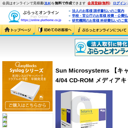
会員はオンラインで見積書(
)を
無料で作成
できます
会員登録(無料)
ログイン
見本
法人のお客様 請求書払いのご案内
学校・官公庁のお客様 校費・公費
研究機関のお客様 科研費払いのご案
Sun Microsystems 
4/04 CD-ROM メディアキッ