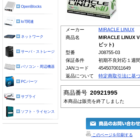
OpenBlocks
IoT関連
メーカー
MIRACLE LINUX
ネットワーク
商品名
MIRACLE LINUX V4.0
ビット)
サーバ・ストレージ
型番
J08755-03
保証条件
初期不良対応１週
パソコン・周辺機器
JANコード
4545070011649
返品について
特定商取引法に基
PCパーツ
商品番号
20921995
サプライ
本商品は販売を終了しました
ソフト・ライセンス
このページを印刷する