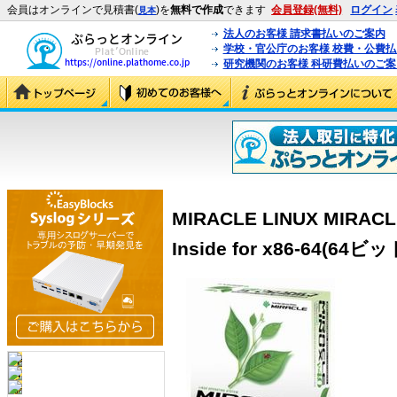
会員はオンラインで見積書(
)を
無料で作成
できます
会員登録(無料)
ログイン
見本
法人のお客様 請求書払いのご案内
学校・官公庁のお客様 校費・公費
研究機関のお客様 科研費払いのご案
MIRACLE LINUX MIRACLE 
Inside for x86-64(64ビット