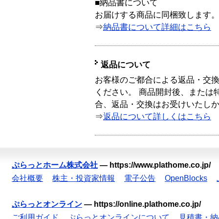
■納品書について
お届けする商品に同梱致します
⇒
納品書について詳細はこちら
返品について
お客様のご都合による返品・交
ください。 商品開封後、または
合、返品・交換はお受けいたし
⇒
返品について詳しくはこちら
ぷらっとホーム株式会社
—
https://www.plathome.co.jp/
会社概要
株主・投資家情報
電子公告
OpenBlocks
ぷらっとオンライン
—
https://online.plathome.co.jp/
ご利用ガイド
ぷらっとオンラインについて
見積書・納